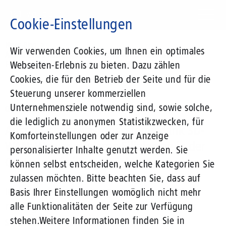
Direkt
zum
Cookie-Einstellungen
Inhalt
Suchbegriff
News-Blog
Wir verwenden Cookies, um Ihnen ein optimales
Ausfallsichere Kassensysteme dank SD-WAN: Warum moderne
Webseiten-Erlebnis zu bieten. Dazu zählen
Filialnetze in der Gastronomie immer wichtiger werden
Cookies, die für den Betrieb der Seite und für die
Steuerung unserer kommerziellen
Unternehmensziele notwendig sind, sowie solche,
02.06.2026
von Frank Rosenberger
die lediglich zu anonymen Statistikzwecken, für
Ausfallsichere Kassensysteme dank SD-
Komforteinstellungen oder zur Anzeige
WAN: Warum moderne Filialnetze in der
personalisierter Inhalte genutzt werden. Sie
Gastronomie immer wichtiger werden
können selbst entscheiden, welche Kategorien Sie
zulassen möchten. Bitte beachten Sie, dass auf
In der modernen Systemgastronomie hängt ein
Basis Ihrer Einstellungen womöglich nicht mehr
reibungsloser Betrieb immer stärker von einer
alle Funktionalitäten der Seite zur Verfügung
stehen.
Weitere Informationen finden Sie in
stabilen und intelligent gesteuerten