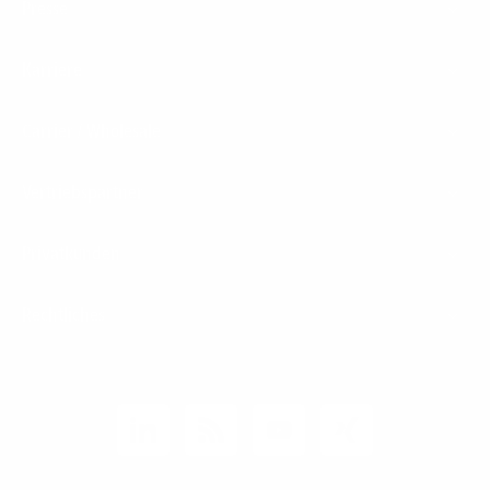
Presse
Karriere
Carrier / Wholesale
Vertriebspartner
Privatkunden
Rechtliches
Unternehmen