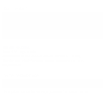
Kommentar
Hilfe zum Textformat
Keine HTML-Tags erlaubt.
Zeilenumbrüche und Absätze werden automatisch erzeugt.
Website- und E-Mail-Adressen werden automatisch in Links
umgewandelt.
Sicherheitsabfrage
Bitte geben Sie die Zeichenfolge „Glasfaser“ in dieses Feld ein.