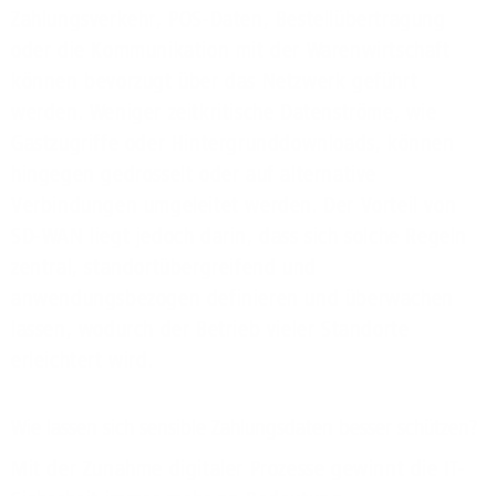
Zahlungsverkehr, POS-Daten, Bestellübertragung
oder die Kommunikation mit der Warenwirtschaft
können bevorzugt über das Netzwerk geführt
werden. Weniger zeitkritische Datenströme, wie
Gastzugriffe oder Hintergrunddownloads, können
hingegen gedrosselt oder auf alternative
Verbindungen umgeleitet werden. Der Vorteil von
SD-WAN liegt jedoch darin, dass sich solche Regeln
zentral, standortübergreifend und
anwendungsbezogen definieren und überwachen
lassen, wodurch der Betrieb vieler Standorte
erleichtert wird.
Wie lassen sich sensible Zahlungsdaten besser schützen?
Mit der Zunahme digitaler Prozesse gewinnt die IT-