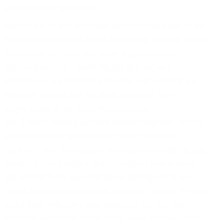
standardisiert anbinden?
Expansion ist ein zentraler Wachstumstreiber in der
Systemgastronomie. Neue Standorte müssen schnell
betriebsbereit sein, inklusive Kassensystem,
Zahlungsverkehr, Gäste-WLAN und sicherer
Anbindung an zentrale Systeme. Hier kommt ein
weiterer Vorteil von SD-WAN ins Spiel: das
sogenannte Zero-Touch-Provisioning.
Bei diesem Ansatz werden Netzwerkgeräte zentral
vorkonfiguriert und an den neuen Standort
geliefert. Vor Ort müssen Mitarbeitende die Geräte
lediglich anschließen. Anschließend laden diese
automatisch die vorgesehenen Konfigurationen
sowie Sicherheitsrichtlinien herunter. Dieser Prozess
spart Zeit, reduziert den Aufwand für Vor-Ort-
Einsätze und sorgt dafür, dass neue Filialen nach