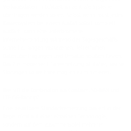
Verkaufsdaten in Echtzeit an zentrale Systeme
übertragen werden sollen. Selbst wenn nicht jedes
Kassensystem bei einem Ausfall sofort komplett
ausfällt, kann eine unterbrochene
Internetverbindung während des Tagesgeschäfts
schnell zu langen Wartezeiten, fehlerhaften
Datenübertragungen und Umsatzeinbußen führen.
Das Ziel moderner Filialvernetzung ist daher, solche
Störungen so weit wie möglich zu minimieren.
Wie hilft die Kombination aus Glasfaser, SD-WAN und
LTE-/5G-Backup?
Eine belastbare Standortvernetzung basiert in der
Regel nicht auf einer einzelnen Technologie,
sondern auf dem Zusammenspiel mehrerer