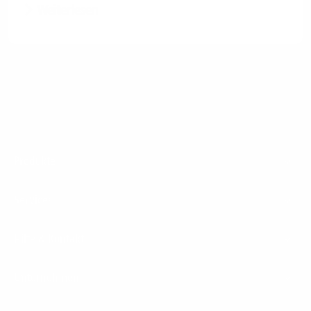
Weiterlesen
Footer
Produkte
Menu
Services
Hilfe & Kontakt
Unternehmen