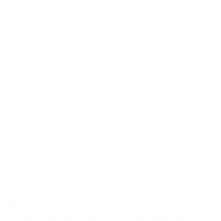
Managed Services betrieben. Dienstleistende
übernehmen dabei Aufgaben wie Planung,
Bereitstellung, Monitoring,
Konfigurationsmanagement sowie Entstörung. Für
Unternehmen mit vielen Standorten bietet dies
Vorteile: Standards können einheitlich umgesetzt,
Änderungen zentral ausrollt und Störungen schneller
erkannt und behoben werden. Managed Services
entlasten die internen Ressourcen und machen die
Verfügbarkeit der Infrastruktur besser planbar.
Sind moderne Filialnetze ein Wettbewerbsfaktor?
In der Systemgastronomie müssen Bestellungen,
Zahlungen, Warenwirtschaft und Prozesse auch bei
hoher Auslastung reibungslos funktionieren. Dafür
ist eine leistungsstarke, flexible und ausfallsichere