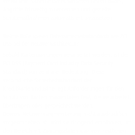
verwaltete Sicherheitsmechanismen helfen dabei,
Angriffe frühzeitig zu erkennen und gezielte
Schutzmaßnahmen automatisiert umzusetzen.
Welche Rolle spielen Datensicherheitsstandards wie PCI
DSS bei der Netzwerkarchitektur?
Sobald Kartenzahlungen verarbeitet werden, ist der
PCI DSS (Payment Card Industry Data Security
Standard) von zentraler Bedeutung. Dieser
verbindliche Sicherheitsstandard der
Kreditkartenindustrie legt Anforderungen für den
Schutz von Karteninhaberdaten fest, die verarbeitet,
übertragen oder gespeichert werden.
Obwohl Netzwerksegmentierung nicht ausdrücklich
vorgeschrieben ist, wird sie dringend empfohlen, um
den Bereich mit Zahlungsdaten klar vom restlichen