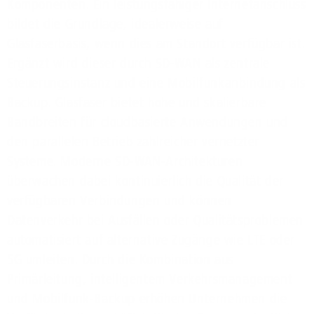
Komponenten. Ein leistungsfähiger Internetanschluss
bildet die Grundlage, idealerweise auf
Glasfaserbasis, wenn dies am Standort verfügbar ist.
Ergänzt wird dieser durch SD-WAN als zentrale
Steuerungsinstanz und eine Mobilfunkanbindung als
Backup. Glasfaser bietet hohe und skalierbare
Bandbreiten für cloudbasierte Anwendungen und
den parallelen Betrieb zahlreicher vernetzter
Systeme. Moderne SD-WAN-Architekturen
überwachen dabei kontinuierlich die Qualität der
verfügbaren Verbindungen und können
Datenverkehr bei Ausfällen oder Qualitätsproblemen
automatisiert auf alternative Zugänge wie LTE oder
5G umleiten. Durch die Kombination aus
Primärleitung, intelligentem Verkehrsmanagement
und Mobilfunk-Backup erhöhen Unternehmen die