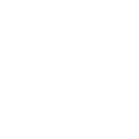
gastronomischen Betrieben laufen heute mobile
Bestellerfassung, cloudbasierte Kassensysteme,
digitale Küchenanzeigen, Warenwirtschaft,
Lieferplattformen, Reporting-Tools und Gäste-WLAN
parallel über dieselbe Standortanbindung. Klassische
Standortnetze und WAN-Architekturen sind häufig
nicht für diese Dynamik ausgelegt. Werden in einer
Filiale alle Datenströme gleich behandelt, kann es
bei hoher Auslastung zu Verzögerungen kommen.
Besonders kritisch ist dies bei zeit- und
umsatzrelevanten Anwendungen wie
Kartenzahlungen, POS-Kommunikation oder der
Übermittlung von Bestellungen an Küche und
Backoffice. Entscheidend ist deshalb nicht nur die
verfügbare Bandbreite, sondern die Fähigkeit, Daten
intelligent zu priorisieren, alternative Verbindungen