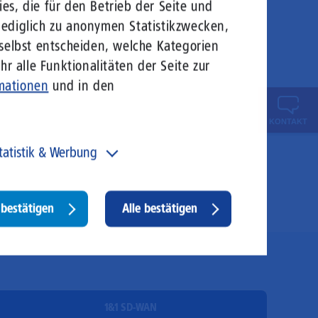
es, die für den Betrieb der Seite und
lediglich zu anonymen Statistikzwecken,
 selbst entscheiden, welche Kategorien
r alle Funktionalitäten der Seite zur
mationen
und in den
KONTAKT
tatistik & Werbung
 unser Angebot und unsere Webseite weiter zu
rbessern, erfassen wir anonymisierte Daten für Statistiken
d Analysen. Mithilfe dieser Cookies können wir
Withdraw
bestätigen
Alle bestätigen
ispielsweise die Besucherzahlen und den Effekt
consent
stimmter Seiten unseres Web-Auftritts ermitteln und
sere Inhalte optimieren. Hier kommen z. B. Cookies von
ogle und LinkedIN zum Einsatz.
1&1 SD-WAN