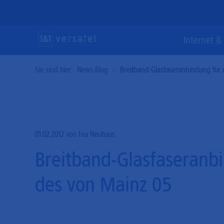
Direkt
zum
Inhalt
Suc
Internet & 
Sie sind hier:
News-Blog
Breitband-Glasfaseranbindung für 
Internet & Telefonie
Vernetzung &
Lösungen & Services
Gl
Ve
Cl
Sicherheit
Ho
Maßgeschneiderte und glasfaserschnelle
State-of-the-Art-Lösungen für einen
Kommunikationslösungen für Ihr Business.
modernen und erstklassigen digitalen
Mi
01.02.2012
von Ina Neuhaus
Performante Konnektivitätsprodukte und
Auftritt.
effektive Cyber-Security für eine souveräne
Breitband-Glasfaseranbi
Ho
Bu
IT-Infrastruktur.
Ha
des von Mainz 05