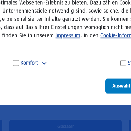
imales Webseiten-Erlebnis zu bieten. Dazu zählen Cooki
n Unternehmensziele notwendig sind, sowie solche, die 
ge personalisierter Inhalte genutzt werden. Sie können
eses Feld ein.
, dass auf Basis Ihrer Einstellungen womöglich nicht meh
n finden Sie in unserem
Impressum
, in den
Cookie-Infor
Komfort
S
Diese Cookies werden genutzt, um Ihnen personalisierte
Um
Inhalte, passend zu Ihren Interessen anzuzeigen. Somit
ve
können wir Ihnen Angebote präsentieren, die für Sie
un
Auswahl 
besonders relevant sind. Diese Cookies sind z. B. notwendig,
be
um unsere Videos, die wir von Youtube einbinden,
be
wiedergeben zu können.
un
Go
Glasfaser