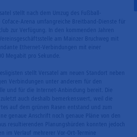
Mobilfunk
rsatel stellt nach dem Umzug des Fußball-
ie Coface-Arena umfangreiche Breitband-Dienste für
sclub zur Verfügung. In den kommenden Jahren
 Vereinsgeschäftsstelle am Mainzer Bruchweg mit
undante Ethernet-Verbindungen mit einer
100 Megabit pro Sekunde.
esligisten stellt Versatel am neuen Standort neben
igen Verbindungen unter anderem für den
le und für die Internet-Anbindung bereit. Die
 zuletzt auch deshalb bemerkenswert, weil die
rtes auf dem grünen Rasen entstand und zum
ine genaue Anschrift noch genaue Pläne von den
raus resultierenden Planungshürden konnten jedoch
 im Verlauf mehrerer Vor-Ort-Termine