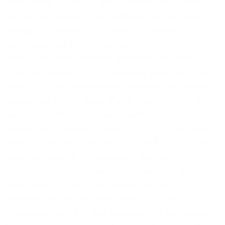
Immer mehr IT- und TK-Dienstleistungen basieren
auf solchen Modellen. Ob Software, Server- oder
Storage, Firewalls, VPN, Security, Telefonie,
Communication oder Infrastructure: Fast jede
technische Lösung können Anwender heute im -as-
a-Service-Modell als Dienstleistung beziehen – und
zwar in den verschiedensten Varianten von
Cloud-
Computing
(Privat Cloud, Public Cloud oder beides
nebeneinander in hybriden Clouds).
Dass es noch viele Unternehmen gibt, die Vorbehalte
gegen Cloud-Lösungen haben, spricht nicht gegen
diese Technologie. Im Gegenteil. Wer sich mit
Sicherheitsbedenken beschäftigt, Aspekte wie
Datenschutz, Kosten-/Nutzenanalyse oder
Investitionssicherheit beleuchtet und zudem
Entlastung von nicht zum Kerngeschäft gehörenden