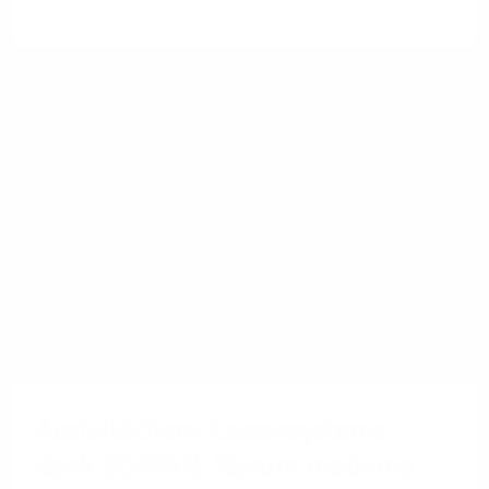
1&1 SD-WAN
Ausfallsichere Kassensysteme
dank SD-WAN: Warum moderne