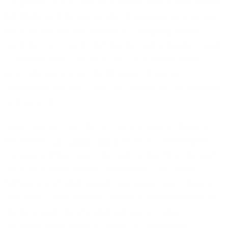
Tätigkeiten sucht, der wird früher oder später
Cloud-
Services
als Alternative oder Ergänzung zu eigenen
technischen Infrastrukturen in Erwägung ziehen.
Auch hier gilt Flexibilität: Die für jeden Kunden beste
IT-Lösung zählt. Das kann ein On-Premise-Modell
sein, ebenso wie ein On-Demand-Bezug von IT-
Leistungen aus der Cloud. Ein Primat der Technologie
gibt es nicht.
Davon können sich derzeit beispielsweise Besucher
der Messe
Call Center World
in Berlin überzeugen.
Europas größter Event der Call-Center-Branche läuft
noch bis 1.März. Neben modernster Call-Center-
Software und Telefonsystemen stehen auch dieses
Jahr viele Cloud-basierte Kommunikationsdienste im
Vordergrund, die
Versatel
auf seinem Stand
(DeTeWe-Stand Halle 4,
Stand J5)
präsentiert.