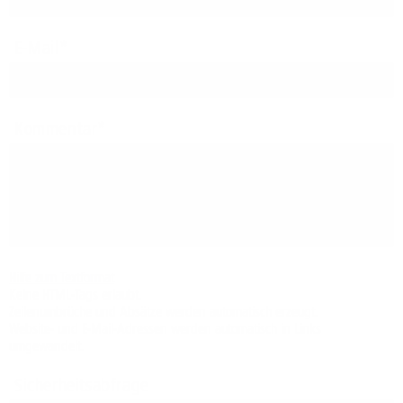
E-Mail
Kommentar
Hilfe zum Textformat
Keine HTML-Tags erlaubt.
Zeilenumbrüche und Absätze werden automatisch erzeugt.
Website- und E-Mail-Adressen werden automatisch in Links
umgewandelt.
Sicherheitsabfrage