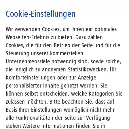
Direkt
zum
Cookie-Einstellungen
Inhalt
Suchbegriff
News-Blog
Wir verwenden Cookies, um Ihnen ein optimales
Call-Center-World: Cloud-Telefonie sorgt für Wetterumschwung
Webseiten-Erlebnis zu bieten. Dazu zählen
Cookies, die für den Betrieb der Seite und für die
Steuerung unserer kommerziellen
29.02.2012
von Jana Wessel
Unternehmensziele notwendig sind, sowie solche,
Call-Center-World: Cloud-Telefonie sorgt
die lediglich zu anonymen Statistikzwecken, für
für Wetterumschwung
Komforteinstellungen oder zur Anzeige
personalisierter Inhalte genutzt werden. Sie
können selbst entscheiden, welche Kategorien Sie
Wer zuverlässig wissen will, wie das Wetter in Dublin
zulassen möchten. Bitte beachten Sie, dass auf
ist, der könnte den
Kundenservice
eines deutschen
Basis Ihrer Einstellungen womöglich nicht mehr
Herstellers anrufen und danach fragen. Die Chance
alle Funktionalitäten der Seite zur Verfügung
jedenfalls ist hoch, dass der Agent seinen
stehen.
Weitere Informationen finden Sie in