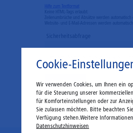
Hilfe zum Textformat
Keine HTML-Tags erlaubt.
Zeilenumbrüche und Absätze werden automatisch 
Website- und E-Mail-Adressen werden automatisch
Sicherheitsabfrage
Bitte geben Sie die Zeichenfolge „Glasfaser“ in di
Cookie-Einstellunge
Wir verwenden Cookies, um Ihnen ein opt
für die Steuerung unserer kommerzielle
für Komforteinstellungen oder zur Anzei
Sie zulassen möchten. Bitte beachten Sie
Verfügung stehen.
Weitere Informatione
Datenschutzhinweisen