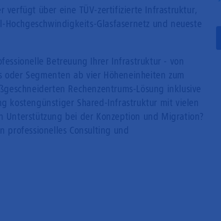
 verfügt über eine TÜV-zertifizierte Infrastruktur,
Mobilfunk
l-Hochgeschwindigkeits-Glasfasernetz und neueste
fessionelle Betreuung Ihrer Infrastruktur - von
ks oder Segmenten ab vier Höheneinheiten zum
 maßgeschneiderten Rechenzentrums-Lösung inklusive
ng kostengünstiger Shared-Infrastruktur mit vielen
en Unterstützung bei der Konzeption und Migration?
en professionelles Consulting und