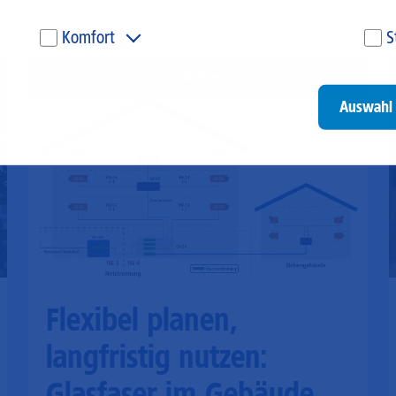
Komfort
S
Diese Cookies werden genutzt, um Ihnen personalisierte
Um
Glasfaser
Inhalte, passend zu Ihren Interessen anzuzeigen. Somit
ve
können wir Ihnen Angebote präsentieren, die für Sie
un
Auswahl 
besonders relevant sind. Diese Cookies sind z. B. notwendig,
be
um unsere Videos, die wir von Youtube einbinden,
be
wiedergeben zu können.
un
Go
Flexibel planen,
langfristig nutzen:
Glasfaser im Gebäude