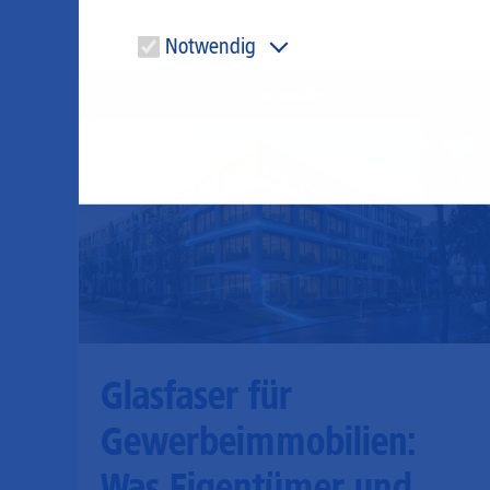
Notwendig
Diese Cookies sind für den Betrieb der Seite unbedingt
Immobilie
notwendig und ermöglichen beispielsweise
sicherheitsrelevante Funktionalitäten.
Glasfaser für
Gewerbeimmobilien:
Was Eigentümer und