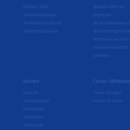
Glasfaser-Tarife
Glasfaser-Offensive
IP-Telefonielösungen
Referenzen
TK-Anlagen-Anschlüsse
1&1 Geschäftskunden-S
Vernetzungslösungen
1&1 Einrichtungsservice
1&1 Professional Servi
Immobilienwirtschaft
Speedtest
Karriere
Carrier / Wholesale
Übersicht
Unsere Lösungen
Stellenangebote
Kontakt für Carrier
Professionals
Absolventen
Studierende