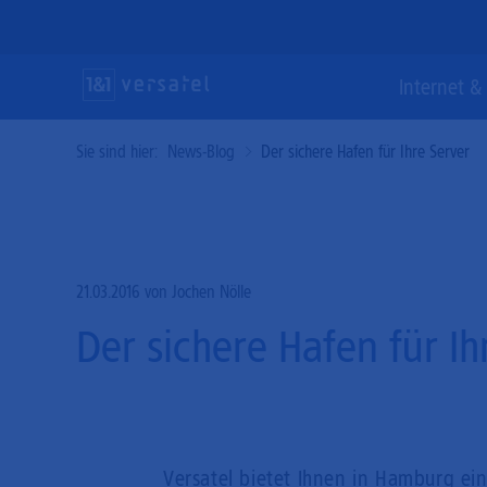
Direkt
zum
Inhalt
Suc
Internet & 
Sie sind hier:
News-Blog
Der sichere Hafen für Ihre Server
Internet & Telefonie
Vernetzung &
Lösungen & Services
Gl
Ve
Cl
Sicherheit
Ho
Maßgeschneiderte und glasfaserschnelle
State-of-the-Art-Lösungen für einen
Kommunikationslösungen für Ihr Business.
modernen und erstklassigen digitalen
Mi
21.03.2016
von Jochen Nölle
Performante Konnektivitätsprodukte und
Auftritt.
effektive Cyber-Security für eine souveräne
Der sichere Hafen für Ih
Ho
Bu
IT-Infrastruktur.
Ha
Versatel bietet Ihnen in Hamburg e