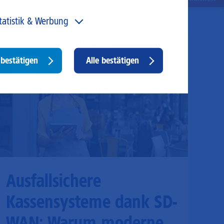
tatistik & Werbung
 unser Angebot und unsere Webseite weiter zu
1&1 SD-WAN
rbessern, erfassen wir anonymisierte Daten für Statistiken
d Analysen. Mithilfe dieser Cookies können wir
Withdraw
bestätigen
Alle bestätigen
ispielsweise die Besucherzahlen und den Effekt
consent
stimmter Seiten unseres Web-Auftritts ermitteln und
sere Inhalte optimieren. Hier kommen z. B. Cookies von
ogle und LinkedIN zum Einsatz.
Ausfallsichere
Kassensysteme dank SD-
WAN: Warum moderne