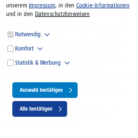
unserem
Impressum
, in den
Cookie-Informationen
Geschäftskunden und Wholesale.
und in den
Datenschutzhinweisen
„Wir freuen uns, dass wir mit Johannes Pruchnow
einen erfahrenen Telekommunikationsmanager für
Notwendig
den Posten des CEO bei
Versatel
gewinnen konnten.
Diese Cookies sind für den Betrieb der Seite unbedingt notwendig
Komfort
Er ist innerhalb der Telekommunikationsbranche
und ermöglichen beispielsweise sicherheitsrelevante
Funktionalitäten.
bestens vernetzt und verfügt über profundes und
Diese Cookies werden genutzt, um Ihnen personalisierte Inhalte,
Statistik & Werbung
passend zu Ihren Interessen anzuzeigen. Somit können wir Ihnen
langjähriges Know-how in den Versatel-
Angebote präsentieren, die für Sie besonders relevant sind. Diese
Um unser Angebot und unsere Webseite weiter zu verbessern,
Cookies sind z. B. notwendig, um unsere Videos, die wir von Youtube
Kerngeschäftsfeldern Business und Wholesale“, sagt
erfassen wir anonymisierte Daten für Statistiken und Analysen.
einbinden, wiedergeben zu können.
Mithilfe dieser Cookies können wir beispielsweise die Besucherzahlen
Henrik Kraft, Vorsitzender des Aufsichtsrats der
und den Effekt bestimmter Seiten unseres Web-Auftritts ermitteln
Auswahl bestätigen
Versatel AG und ergänzt: „Unter dem Vorsitz von
und unsere Inhalte optimieren. Hier kommen z. B. Cookies von Google
und LinkedIN zum Einsatz.
Johannes Pruchnow wird die
Withdraw
Alle bestätigen
Unternehmensausrichtung auf Wachstum im B2B-
consent
und Wholesale-Geschäft in Zukunft weiterhin
geschärft und vorangetrieben.“