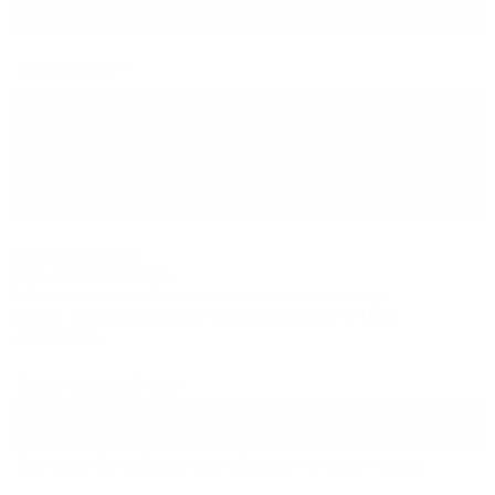
Kommentar
Hilfe zum Textformat
Keine HTML-Tags erlaubt.
Zeilenumbrüche und Absätze werden automatisch erzeugt.
Website- und E-Mail-Adressen werden automatisch in Links
umgewandelt.
Sicherheitsabfrage
Bitte geben Sie die Zeichenfolge „Glasfaser“ in dieses Feld ein.