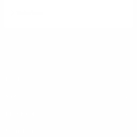
Weiterlesen
Footer
Produkte
Menu
Services
Hilfe & Kontakt
Unternehmen