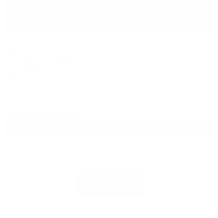
Hilfe zum Textformat
Keine HTML-Tags erlaubt.
Zeilenumbrüche und Absätze werden automatisch erzeugt.
Website- und E-Mail-Adressen werden automatisch in Links
umgewandelt.
Sicherheitsabfrage
Bitte geben Sie die Zeichenfolge „Glasfaser“ in dieses Feld ein.