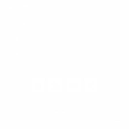
Carrier / Wholesale
Vertriebspartner
Privatkunden
Rechtliches
Unternehmen
Kunden-Login
© 2026 1&1 Versatel GmbH
News-Blog
Business Infoline
0800 8040200