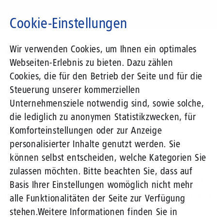
Direkt
zum
Cookie-Einstellungen
Inhalt
Suchbegriff
News-Blog
Wir verwenden Cookies, um Ihnen ein optimales
Versatel und IT Sonix AG vereinbaren Vertriebspartnerschaft
Webseiten-Erlebnis zu bieten. Dazu zählen
Cookies, die für den Betrieb der Seite und für die
Steuerung unserer kommerziellen
26.02.2014
von Ina Neuhaus
Unternehmensziele notwendig sind, sowie solche,
Versatel und IT Sonix AG vereinbaren
die lediglich zu anonymen Statistikzwecken, für
Vertriebspartnerschaft
Komforteinstellungen oder zur Anzeige
personalisierter Inhalte genutzt werden. Sie
können selbst entscheiden, welche Kategorien Sie
Versatel und die IT Sonix AG, einer der führenden
zulassen möchten. Bitte beachten Sie, dass auf
Software-Hersteller und IT-Dienstleister für die Call
Basis Ihrer Einstellungen womöglich nicht mehr
Center-Branche und Versatel-Großkunde, haben sich
alle Funktionalitäten der Seite zur Verfügung
auf eine weitreichende vertriebliche
stehen.
Weitere Informationen finden Sie in