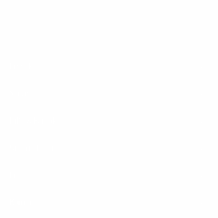
Footer
Produkte
Menu
Services
Hilfe & Kontakt
Unternehmen
Presse
Karriere