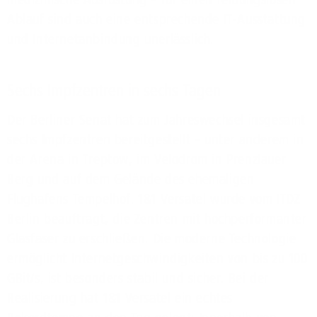
Ablauf sind auch eine entsprechende IT-Ausstattung
und Internetanbindung unerlässlich.
Sechs Impfzentren in sechs Tagen
Der Berliner Senat hat zum Jahreswechsel insgesamt
sechs Impfzentren bereitgestellt – unter anderem in
der Arena in Treptow, im Velodrom in Prenzlauer
Berg und auf dem Gelände des ehemaligen
Flughafens Tempelhof. 1&1 Versatel wurde vom ITDZ
Berlin beauftragt, die Zentren mit hochperformanter
Glasfaser zu erschließen. Die moderne Technologie
ermöglicht Internetgeschwindigkeiten von bis zu 100
GBit/s, ist besonders stabil und sicher. Bei der
Realisierung hat 1&1 Versatel ein echtes