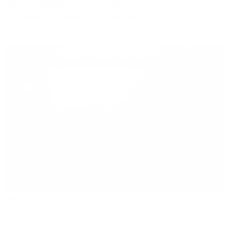
089 95465300
oder per E-Mail an
Stefan.Kondmann@1und1.net
.
Impfzentren