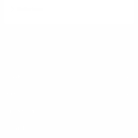
Weiterlesen
Footer
Produkte
Menu
Services
Hilfe & Kontakt
Unternehmen