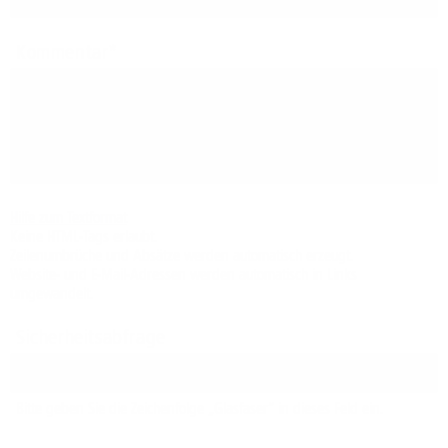
Kommentar
Hilfe zum Textformat
Keine HTML-Tags erlaubt.
Zeilenumbrüche und Absätze werden automatisch erzeugt.
Website- und E-Mail-Adressen werden automatisch in Links
umgewandelt.
Sicherheitsabfrage
Bitte geben Sie die Zeichenfolge „Glasfaser“ in dieses Feld ein.