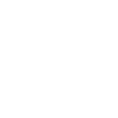
Rekordtempo an den Tag gelegt: Innerhalb von
sechs Tagen waren alle Arbeiten inklusive der
Ortsbegehung, notwendiger Bauarbeiten und der
Verlegung von Kabeln sowie des gemeinsamen
Betriebstests abgeschlossen.
Die enge Abstimmung mit dem Senat und die gute
Zusammenarbeit mit dem ITDZ Berlin waren dabei
über den gesamten Realisierungsprozess durch
großen Zeitdruck geprägt. Als Betreiber einer
kritischen Infrastruktur sowie Partner vieler
systemkritischer Unternehmen und Einrichtungen ist
1&1 Versatel mit den zeitlichen Erfordernissen – ganz
besonders zu Pandemiezeiten – jedoch genauestens
vertraut. Denn mit zunehmendem
Digitalisierungsgrad ist eine leistungsfähige
Telekommunikationsinfrastruktur immer häufiger