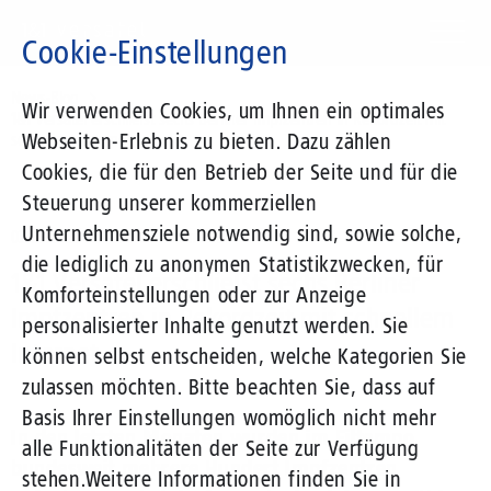
Direkt
zum
Cookie-Einstellungen
Inhalt
Suchbegriff
News-Blog
Wir verwenden Cookies, um Ihnen ein optimales
1&1 Versatel erschließt sechs Berliner Impfzentren in Rekordzeit mit
Webseiten-Erlebnis zu bieten. Dazu zählen
schnellem Internet
Cookies, die für den Betrieb der Seite und für die
Steuerung unserer kommerziellen
Unternehmensziele notwendig sind, sowie solche,
02.06.2021
von Stefan Kondmann
die lediglich zu anonymen Statistikzwecken, für
1&1 Versatel erschließt sechs Berliner
Komforteinstellungen oder zur Anzeige
Impfzentren in Rekordzeit mit schnellem
personalisierter Inhalte genutzt werden. Sie
Internet
können selbst entscheiden, welche Kategorien Sie
zulassen möchten. Bitte beachten Sie, dass auf
Basis Ihrer Einstellungen womöglich nicht mehr
In den letzten Monaten wurden im Eiltempo
alle Funktionalitäten der Seite zur Verfügung
bundesweit mehrere Hundert Impfzentren
stehen.
Weitere Informationen finden Sie in