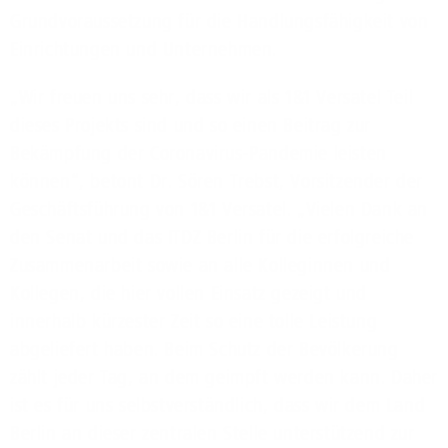
Grundvoraussetzung für die Handlungsfähigkeit von
Einrichtungen und Unternehmen.
„Wir freuen uns sehr, dass wir als 1&1 Versatel Teil
dieses Projekts sind und so einen Beitrag zur
Bekämpfung der Coronavirus-Pandemie leisten
können“, betont Dr. Sören Trebst, Vorsitzender der
Geschäftsführung von 1&1 Versatel. „Vielen Dank an
den Senat und das ITDZ Berlin für die erfolgreiche
Zusammenarbeit sowie an alle Kolleginnen und
Kollegen, die hier vollen Einsatz gezeigt und
innerhalb kürzester Zeit so eine tolle Leistung
abgeliefert haben. Beim Schutz der Bevölkerung
zählt jeder Tag, an dem geimpft werden kann. Daher
ist es für uns selbstverständlich, dass wir dem Land
Berlin an dieser zentralen Stelle unterstützend zur