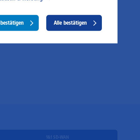
 unser Angebot und unsere Webseite weiter zu
rbessern, erfassen wir anonymisierte Daten für Statistiken
d Analysen. Mithilfe dieser Cookies können wir
Withdraw
bestätigen
Alle bestätigen
ispielsweise die Besucherzahlen und den Effekt
consent
stimmter Seiten unseres Web-Auftritts ermitteln und
sere Inhalte optimieren. Hier kommen z. B. Cookies von
ogle und LinkedIN zum Einsatz.
1&1 SD-WAN