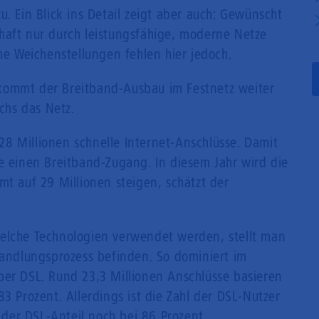
u. Ein Blick ins Detail zeigt aber auch: Gewünscht
Mobilfunk
haft nur durch leistungsfähige, moderne Netze
che Weichenstellungen fehlen hier jedoch.
ommt der Breitband-Ausbau im Festnetz weiter
hs das Netz.
8 Millionen schnelle Internet-Anschlüsse. Damit
e einen Breitband-Zugang. In diesem Jahr wird die
mt auf 29 Millionen steigen, schätzt der
welche Technologien verwendet werden, stellt man
Wandlungsprozess befinden. So dominiert im
per DSL. Rund 23,3 Millionen Anschlüsse basieren
3 Prozent. Allerdings ist die Zahl der DSL-Nutzer
g der DSL-Anteil noch bei 86 Prozent.