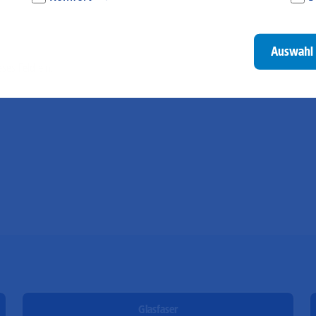
Diese Cookies werden genutzt, um Ihnen personalisierte
Um
Inhalte, passend zu Ihren Interessen anzuzeigen. Somit
ve
können wir Ihnen Angebote präsentieren, die für Sie
un
Auswahl 
besonders relevant sind. Diese Cookies sind z. B. notwendig,
be
um unsere Videos, die wir von Youtube einbinden,
be
eses Feld ein.
wiedergeben zu können.
un
Go
Glasfaser