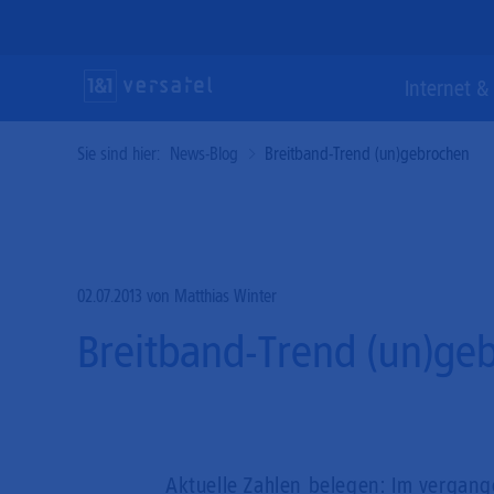
Direkt
zum
Inhalt
Suc
Internet & 
Sie sind hier:
News-Blog
Breitband-Trend (un)gebrochen
Internet & Telefonie
Vernetzung &
Lösungen & Services
Gl
Ve
Cl
Sicherheit
Ho
Maßgeschneiderte und glasfaserschnelle
State-of-the-Art-Lösungen für einen
Kommunikationslösungen für Ihr Business.
modernen und erstklassigen digitalen
Mi
02.07.2013
von Matthias Winter
Performante Konnektivitätsprodukte und
Auftritt.
effektive Cyber-Security für eine souveräne
Breitband-Trend (un)ge
Ho
Bu
IT-Infrastruktur.
Ha
Aktuelle Zahlen belegen: Im vergan