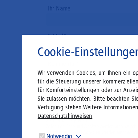
Ihr Name
E-Mail
Cookie-Einstellunge
Kommentar
Wir verwenden Cookies, um Ihnen ein opt
für die Steuerung unserer kommerzielle
für Komforteinstellungen oder zur Anzei
Sie zulassen möchten. Bitte beachten Sie
Verfügung stehen.
Weitere Informatione
Hilfe zum Textformat
Datenschutzhinweisen
Keine HTML-Tags erlaubt.
Zeilenumbrüche und Absätze werden automatisch 
Website- und E-Mail-Adressen werden automatisch
Notwendig