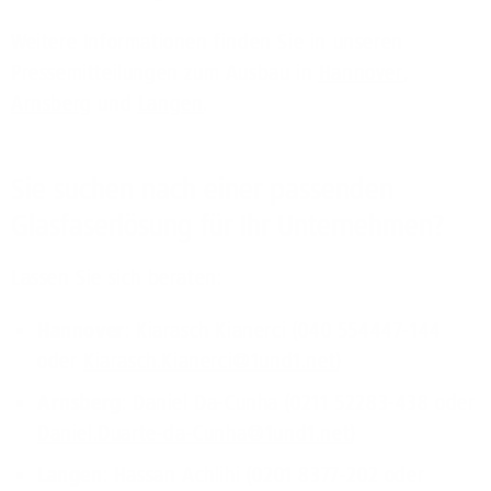
Weitere Informationen finden Sie in unseren
Pressemitteilungen zum Ausbau in
Hannover
,
Arnsberg
und
Langen
.
Sie suchen nach einer passenden
Glasfaserlösung für Ihr Unternehmen?
Lassen Sie sich beraten:
Hannover
: Kiarasch Kianerci (040 554447-144
oder
Kiarasch.Kianerci@1und1.net
)
Arnsberg
: Daniel Da-Cunha (0211 52283-438 oder
Daniel.Duarte-da-Cunha@1und1.net
)
Langen
: Hassan Achlihi (0201 8377-202 oder