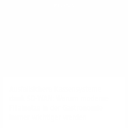
1&1 SD-WAN
Ausfallsichere Kassensysteme
dank SD-WAN: Warum moderne
Filialnetze in der Gastronomie
immer wichtiger werden