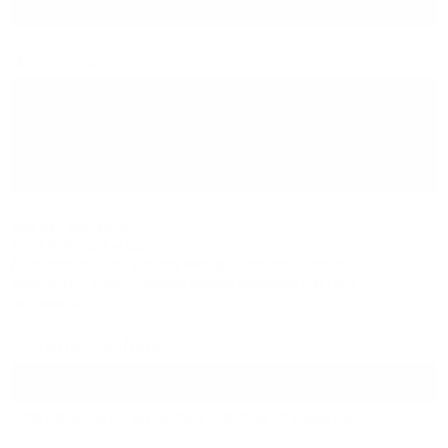
Kommentar
Hilfe zum Textformat
Keine HTML-Tags erlaubt.
Zeilenumbrüche und Absätze werden automatisch erzeugt.
Website- und E-Mail-Adressen werden automatisch in Links
umgewandelt.
Sicherheitsabfrage
Bitte geben Sie die Zeichenfolge „Glasfaser“ in dieses Feld ein.