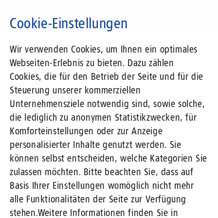
Direkt
zum
Cookie-Einstellungen
Inhalt
Suchbegriff
News-Blog
Wir verwenden Cookies, um Ihnen ein optimales
Gigabit-Internet kommt nach Hannover, Arnsberg und Langen
Webseiten-Erlebnis zu bieten. Dazu zählen
Cookies, die für den Betrieb der Seite und für die
Steuerung unserer kommerziellen
22.06.2021
von Klaus Kremer
Unternehmensziele notwendig sind, sowie solche,
Gigabit-Internet kommt nach Hannover,
die lediglich zu anonymen Statistikzwecken, für
Arnsberg und Langen
Komforteinstellungen oder zur Anzeige
personalisierter Inhalte genutzt werden. Sie
können selbst entscheiden, welche Kategorien Sie
Hohe Bandbreiten für Hannover, Arnsberg und
zulassen möchten. Bitte beachten Sie, dass auf
Langen: 1&1 Versatel investiert in den drei Städten
Basis Ihrer Einstellungen womöglich nicht mehr
in den Ausbau seines Glasfasernetzes und
alle Funktionalitäten der Seite zur Verfügung
ermöglicht Unternehmen in ausgewählten
stehen.
Weitere Informationen finden Sie in