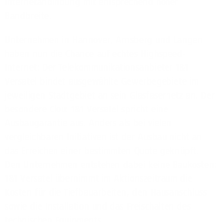
Internetanbindung mit entsprechend hoher
Bandbreite.
Unternehmen in Hannover, Arnsberg und Langen
haben nun die Chance auf echtes Highspeed-
Internet: Der Telekommunikationsanbieter 1&1
Versatel bindet ausgewählte Gewerbegebiete im
jeweiligen Stadtgebiet an sein Glasfasernetz an. Der
besondere Clou: 1&1 Versatel spricht eine
Ausbaugarantie aus. Anders als bei vielen
vergleichbaren Initiativen ist der Ausbau nicht an
das Erreichen einer bestimmten Quote geknüpft.
Den Unternehmen entstehen dabei keine Baukosten:
1&1 Versatel übernimmt im Aktionszeitraum die
Kosten für die Tiefbauarbeiten, den Hausanschluss
sowie die Installation und das Freischalten des
technischen Equipments.