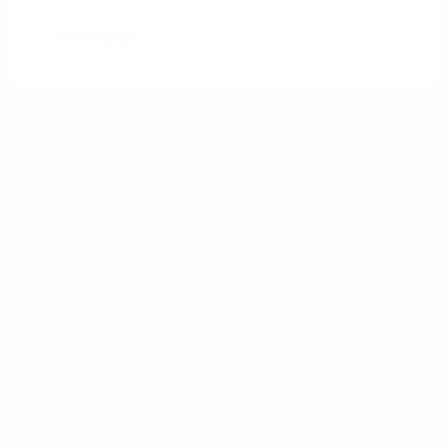
Weiterlesen
Footer
Produkte
Menu
Services
Hilfe & Kontakt
Unternehmen