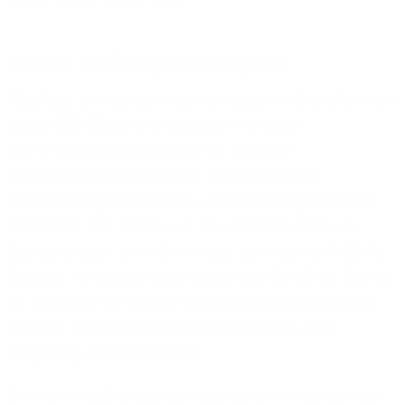
Internet in Höchstgeschwindigkeit
Glasfaser ermöglicht Internet-Geschwindigkeiten von
bis zu 100 GBit/s und lässt damit andere
Übertragungstechnologien im direkten
Geschwindigkeitsvergleich weit hinter sich.
Kupferleitungen (also DSL und Vectoring) schaffen
höchstens 250 MBit/s, bei den Koaxialnetzen der
Kabelanbieter ist im Download bei maximal 1 GBit/s
Schluss, im Upload sogar schon bei 50 MBit/s. Damit
ist Glasfaser die einzige Übertragungstechnologie,
die den steigenden Bandbreitenbedarf auch
langfristig abdecken kann.
Bei der Investitionsentscheidung von Unternehmen