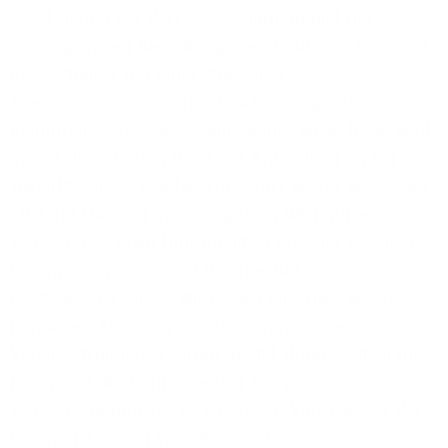
spielt neben der Verkehrsanbindung und der
überregionalen Bedeutung des Standortes verstärkt
die Verfügbarkeit einer modernen
Telekommunikationsinfrastruktur mit großer
Bandbreite eine ausschlaggebende Rolle. Diese wird
in den drei Städten dank der Anbindung an ein
zukunftsfähiges Glasfasernetz nun weiter verbessert.
„Um die Chancen in der digitalen Welt nutzen zu
können, brauchen Unternehmen Internet in Gigabit-
Geschwindigkeiten und damit echte
Glasfaseranschlüsse. Wir freuen uns, dass wir in
Hannover, Arnsberg und Langen jetzt die
Voraussetzungen schaffen, damit Unternehmen die
Potenziale der Digitalisierung voll ausschöpfen
können“, betont Dr. Sören Trebst, Vorsitzender der
Geschäftsführung von 1&1 Versatel.