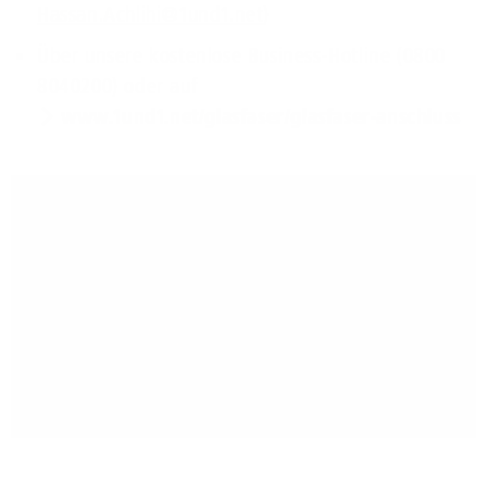
Hassan.Achlihi@1und1.net
)
Über unsere kostenlose Business-Hotline (0800
8040200) oder auf
www.1und1.net/glasfaser/glasfaser-anschluss