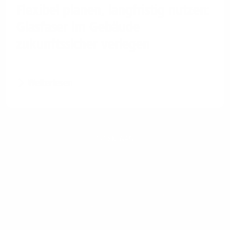
Flexibel planen, langfristig nutzen:
Glasfaser im Gebäude
zukunftssicher verlegen
Weiterlesen
1&1 SD-WAN