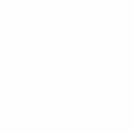
Footer
Produkte
Menu
Services
Hilfe & Kontakt
Unternehmen
Presse
Karriere
Carrier / Wholesale