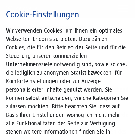
Direkt
zum
Cookie-Einstellungen
Inhalt
Suchbegriff
News-Blog
Höchste Leistung ist nicht billig
Wir verwenden Cookies, um Ihnen ein optimales
Webseiten-Erlebnis zu bieten. Dazu zählen
Cookies, die für den Betrieb der Seite und für die
31.10.2013
von Jana Wessel
Steuerung unserer kommerziellen
Unternehmensziele notwendig sind, sowie solche,
Höchste Leistung ist nicht billig
die lediglich zu anonymen Statistikzwecken, für
Komforteinstellungen oder zur Anzeige
Damit man in Deutschland bis 2018 flächendeckend
personalisierter Inhalte genutzt werden. Sie
mit mindestens 50 Megabit pro Sekunde ins Web
können selbst entscheiden, welche Kategorien Sie
kommt, müssen noch rund 20 Milliarden Euro
zulassen möchten. Bitte beachten Sie, dass auf
investiert werden. Flächendeckend Glasfaser würde
Basis Ihrer Einstellungen womöglich nicht mehr
bis zu 93 Milliarden Euro kosten. Die Zahlen
alle Funktionalitäten der Seite zur Verfügung
stammen aus einer neuen Studie, die Experten des
stehen.
Weitere Informationen finden Sie in