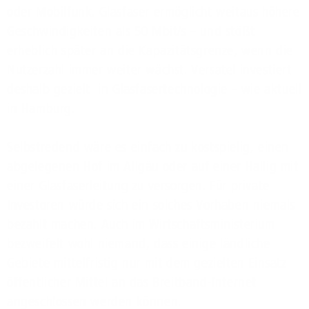
oder Mobilfunk. Glasfaser ermöglicht weitaus höhere
Geschwindigkeiten als 50 Mbit/s – und stößt
erheblich später an die Kapazitätsgrenze, wenn die
Nutzerzahl immer weiter wächst. Versatel investiert
deshalb gezielt in Glasfasertechnologie – wie aktuell
in Hamburg.
Selbstredend wäre es einfach zu kostspielig, einen
abgelegenen Hof im Allgäu oder auf einer Hallig mit
einer Glasfaserleitung zu versorgen. Für private
Investoren würde sich ein solches Vorhaben niemals
bezahlt machen. Auch im Wirtschaftsministerium
bezweifelt wohl niemand, dass einige ländliche
Gebiete mittelfristig nur mit dem gezielten Einsatz
öffentlicher Mittel an das Breitband-Internet
angeschlossen werden können.