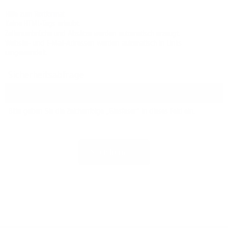
Hilfe zum Textformat
Keine HTML-Tags erlaubt.
Zeilenumbrüche und Absätze werden automatisch erzeugt.
Website- und E-Mail-Adressen werden automatisch in Links
umgewandelt.
Sicherheitsabfrage
Bitte geben Sie die Zeichenfolge „Glasfaser“ in dieses Feld ein.