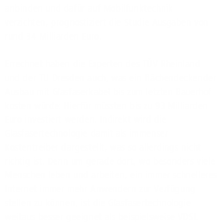
anbinden und dafür auf Mobilfunktechnik
verzichten, prognostiziert die Studie Ausgaben von
rund 34 Milliarden Euro.
Errechnet haben die Experten des TÜV Rheinland
und der TU Dresden auch, was ein flächendeckender
Ausbau mit Glasfaserkabel bis zum letzten Bauerhof
kosten würde: Hierfür müssten bis zu 93 Milliarden
Euro investiert werden. Indirekt wird die
Glasfasertechnologie damit als immenser
Kostentreiber dargestellt, was so allerdings nicht
richtig ist. Denn um gerade dort, wo besonders viele
Menschen leben und arbeiten, ein immer schnelleres
Internet immer mehr Anwendern zur Verfügung
stellen zu können, ist die Glasfasertechnologie
weitaus besser geeignet als beispielsweise VDSL