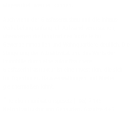
abgewickelt werden können.
Auch wenn der Glasfaserausbau und die Inhaus-
Verkabelung anfänglich Aufwand verursachen,
überwiegen die langfristigen Vorteile für
Gewerbeimmobilien und Wohnquartiere deutlich. Die
Steigerung der Attraktivität und des Werts der
Immobilie durch eine zukunftssichere
Glasfaserinfrastruktur ist eine Investition, die sich
für Eigentümer, Hausverwaltungen und Mieter
gleichermaßen lohnt.
*
Telekommunikationsgesetz (TKG) § 145
Netzinfrastruktur von Gebäuden, Absätze 4+5