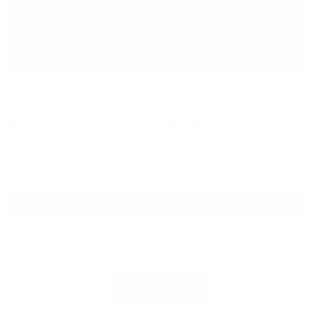
Hilfe zum Textformat
Keine HTML-Tags erlaubt.
Zeilenumbrüche und Absätze werden automatisch erzeugt.
Website- und E-Mail-Adressen werden automatisch in Links
umgewandelt.
Sicherheitsabfrage
Bitte geben Sie die Zeichenfolge „Glasfaser“ in dieses Feld ein.