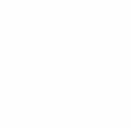
Footer
Produkte
Menu
Services
Hilfe & Kontakt
Unternehmen
Presse