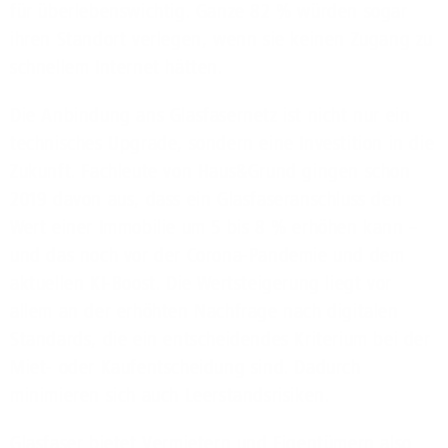
für überlebenswichtig. Ganze 82 % würden sogar
ihren Standort verlegen, wenn sie keinen Zugang zu
schnellem Internet hätten.
Die Anbindung ans Glasfasernetz ist nicht nur ein
technisches Upgrade, sondern eine Investition in die
Zukunft. Fachleute von Haus&Grund gingen schon
2019 davon aus, dass ein Glasfaseranschluss den
Wert einer Immobilie um 5 bis 8 % erhöhen kann –
und das noch vor der Corona-Pandemie und dem
aktuellen KI-Boost. Die Wertsteigerung liegt vor
allem an der erhöhten Nachfrage nach digitalen
Standards, die ein entscheidendes Kriterium bei der
Miet- oder Kaufentscheidung sind. Dadurch
minimieren sich auch Leerstandsrisiken.
Glasfaser bietet Vermietern und Eigentümern also