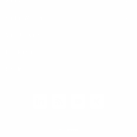
Karriere
Carrier / Wholesale
Vertriebspartner
Privatkunden
Rechtliches
Unternehmen
Kunden-Login
© 2026 1&1 Versatel GmbH
News-Blog