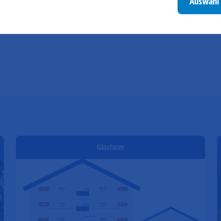
Auswahl 
besonders relevant sind. Diese Cookies sind z. B. notwendig,
be
um unsere Videos, die wir von Youtube einbinden,
be
wiedergeben zu können.
un
Go
Glasfaser