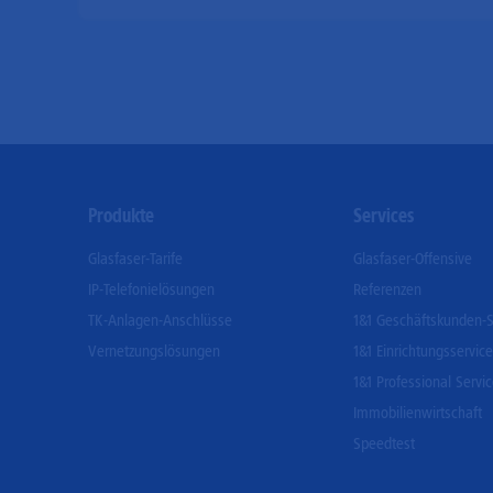
Footer
Produkte
Services
Menu
Glasfaser-Tarife
Glasfaser-Offensive
IP-Telefonielösungen
Referenzen
TK-Anlagen-Anschlüsse
1&1 Geschäftskunden-S
Vernetzungslösungen
1&1 Einrichtungsservice
1&1 Professional Servi
Immobilienwirtschaft
Speedtest