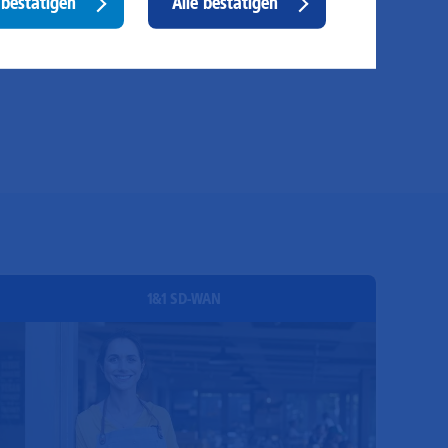
bestätigen
Alle bestätigen
ispielsweise die Besucherzahlen und den Effekt
consent
stimmter Seiten unseres Web-Auftritts ermitteln und
sere Inhalte optimieren. Hier kommen z. B. Cookies von
ogle und LinkedIN zum Einsatz.
1&1 SD-WAN