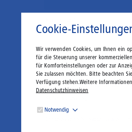
Kommentar
Cookie-Einstellunge
Wir verwenden Cookies, um Ihnen ein opt
für die Steuerung unserer kommerzielle
für Komforteinstellungen oder zur Anzei
Hilfe zum Textformat
Sie zulassen möchten. Bitte beachten Sie
Keine HTML-Tags erlaubt.
Zeilenumbrüche und Absätze werden automatisch 
Verfügung stehen.
Weitere Informatione
Website- und E-Mail-Adressen werden automatisch
Datenschutzhinweisen
Sicherheitsabfrage
Notwendig
Bitte geben Sie die Zeichenfolge „Glasfaser“ in di
Diese Cookies sind für den Betrieb der Seite unbedingt
notwendig und ermöglichen beispielsweise
sicherheitsrelevante Funktionalitäten.