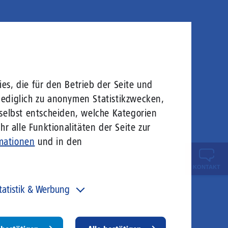
es, die für den Betrieb der Seite und
lediglich zu anonymen Statistikzwecken,
 selbst entscheiden, welche Kategorien
r alle Funktionalitäten der Seite zur
mationen
und in den
KONTAKT
tatistik & Werbung
 unser Angebot und unsere Webseite weiter zu
rbessern, erfassen wir anonymisierte Daten für Statistiken
d Analysen. Mithilfe dieser Cookies können wir
Withdraw