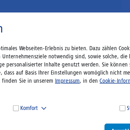
n
imales Webseiten-Erlebnis zu bieten. Dazu zählen Cooki
n Unternehmensziele notwendig sind, sowie solche, die 
ge personalisierter Inhalte genutzt werden. Sie können
, dass auf Basis Ihrer Einstellungen womöglich nicht meh
erzeugt.
n finden Sie in unserem
Impressum
, in den
Cookie-Infor
 in Links umgewandelt.
Komfort
S
eses Feld ein.
Diese Cookies werden genutzt, um Ihnen personalisierte
Um
Inhalte, passend zu Ihren Interessen anzuzeigen. Somit
ve
können wir Ihnen Angebote präsentieren, die für Sie
un