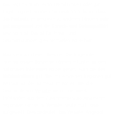
Das liegt nicht an Technikfeindlichkeit oder gar
Engstirnigkeit, sondern hauptsächlich daran, dass
das
Festnetz
im Vergleich zu anderen Ländern
sehr
gut ausgebaut
und die
Sprach- und Datenqualität
sehr hoch ist. Das ist für Privat- und
Geschäftskunden gleichermaßen vorteilhaft.
Man sieht an diesem Beispiel: Die Angebote
internationaler Konzerne können mitunter an den
nationalen Interessen vorbei gehen. Auch bei den
Netzbetreibern
gilt: Wer mit einzelnen Regionen gut
vertraut ist, der ist meist im Vorteil. Wer die
Geschichte von
Versatel
kennt, der weiß:
Entstanden aus dem Zusammenschluss zahlreicher,
regionaler Carrier ist Versatel heute multi-lokal
aufgestellt: Dies bedeutet: Das Versatel-Angebot