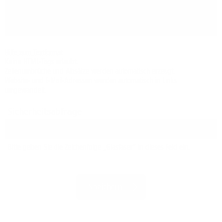
Hilfe zum Textformat
Keine HTML-Tags erlaubt.
Zeilenumbrüche und Absätze werden automatisch erzeugt.
Website- und E-Mail-Adressen werden automatisch in Links
umgewandelt.
Sicherheitsabfrage
Bitte geben Sie die Zeichenfolge „Glasfaser“ in dieses Feld ein.