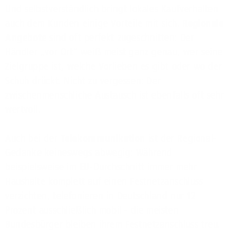
Und selbstverständlich bringt lokales Kaufverhalten
auch dem Kunden einige Vorteile mit sich.
Regionale
Angebote
sind oft perfekt zugeschnitten: Der
Händler „vor Ort“ weiß meist ganz genau, wer seine
Zielgruppe ist, welche Vorlieben es gibt oder wo der
Schuh drückt. Nicht zu vergessen: Der
zwischenmenschliche Austausch ist ebenfalls oft sehr
wertvoll.
Auch bei der
Telekommunikation
ist der Regional-
Gedanke keineswegs abwegig: Während
beispielsweise im EU-Durchschnitt immer mehr
Haushalte komplett auf einen Festnetzanschluss
verzichten, telefonieren in Deutschland nur 12
Prozent ausschließlich mobil - die meisten
Bundesbürger bleiben ihrem Festnetzanschluss treu.