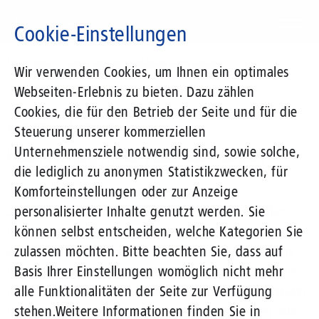
Direkt
zum
Cookie-Einstellungen
Inhalt
Suchbegriff
News-Blog
Lokal ist gut, multi-lokal noch besser
Wir verwenden Cookies, um Ihnen ein optimales
Webseiten-Erlebnis zu bieten. Dazu zählen
Cookies, die für den Betrieb der Seite und für die
26.10.2012
von Matthias Damerow
Steuerung unserer kommerziellen
Unternehmensziele notwendig sind, sowie solche,
Lokal ist gut, multi-lokal noch besser
die lediglich zu anonymen Statistikzwecken, für
Komforteinstellungen oder zur Anzeige
„Think global, buy local“,
personalisierter Inhalte genutzt werden. Sie
lautet die Devise, die
derzeit immer mehr Anhänger findet. Aktuell ist
können selbst entscheiden, welche Kategorien Sie
dazu eine bundesweite Kampagne gestartet:
zulassen möchten. Bitte beachten Sie, dass auf
„Buy
local“
Basis Ihrer Einstellungen womöglich nicht mehr
wurde von regionalen Buchhändlern initiiert
und wird von großen Verlagen finanziell unterstützt.
alle Funktionalitäten der Seite zur Verfügung
Die Organisation verzeichnet bereits Anfragen aus
stehen.
Weitere Informationen finden Sie in