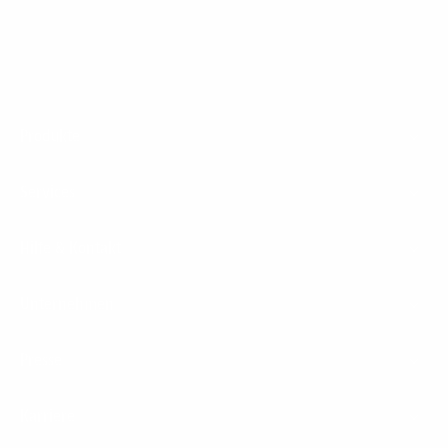
Footer
Produkte
Menu
Services
Hilfe & Kontakt
Unternehmen
Presse
Karriere