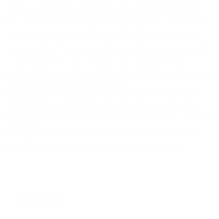
steht bundesweit zur Verfügung. Dennoch kennen
wir viele, einzelne Regionen ganz genau. Wir wissen
dort in der Regel besser Bescheid als so mancher
„Global Player“, dem der Blick aufs kleine Detail oft
zu umständlich und zu teuer ist. Dadurch, dass
Versatel multi-lokal aufgestellt
ist, können aber auch
bundesweit agierende Unternehmen von unserer
Ortskenntnis profitieren.
Unser Service und unser
Portfolio
steht selbstverständlich im ganzen Land zur
Verfügung.
„Think global, buy local“
könnte auch
ein Satz sein, den wir uns ausgedacht haben
Glasfasernetz