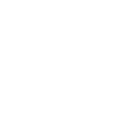
Carrier / Wholesale
Vertriebspartner
Privatkunden
Rechtliches
Unternehmen
Kunden-Login
© 2026 1&1 Versatel GmbH
News-Blog
Business Infoline
0800 8040200