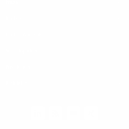
Presse
Karriere
Carrier / Wholesale
Vertriebspartner
Privatkunden
Rechtliches
Unternehmen