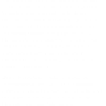
„Als langjähriger Partner des öffentlichen Sektors
sind wir mit den spezifischen Anforderungen in der
Verwaltung bestens vertraut“, so Dr. Jürgen
Hernichel, Vorsitzender der Geschäftsführung von
1&1 Versatel. „Wir freuen uns deshalb sehr, nach
Schleswig-Holstein
im vergangenen Jahr nun in
Rheinland-Pfalz die E-Government-Strategie eines
weiteren Flächenbundeslandes unterstützen zu
können und die kommunale Verwaltung in
Rheinland-Pfalz auf ihrem Weg in die Digitalisierung
maßgeblich zu begleiten.“
Weitere Informationen finden Sie in unserem
Pressebereich
sowie auf unserer
Webseite
.
Zudem steht Stefan Kondmann, Vertriebsleiter Bund
und Länder bei 1&1 Versatel, Interessenten für
Rückfragen unter 089-95465300 und