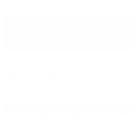
Kommentar
Hilfe zum Textformat
Keine HTML-Tags erlaubt.
Zeilenumbrüche und Absätze werden automatisch erzeugt.
Website- und E-Mail-Adressen werden automatisch in Links
umgewandelt.
Sicherheitsabfrage
Bitte geben Sie die Zeichenfolge „Glasfaser“ in dieses Feld ein.