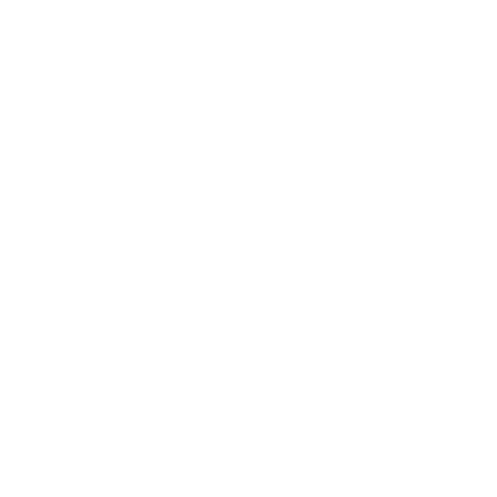
Weiterlesen
Footer
Produkte
Menu
Services
Hilfe & Kontakt
Unternehmen