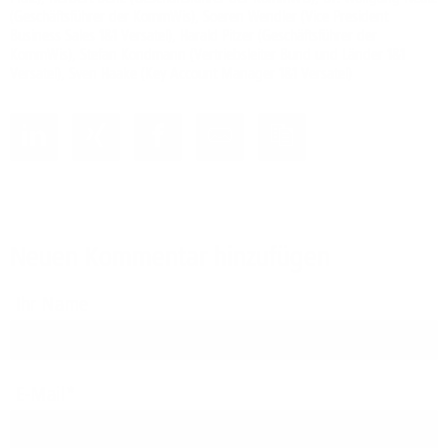
(Geschäftsführer der KommWis), Soeren Wendler (Vice President
Business Sales 1&1 Versatel), Harald Pitzer (Geschäftsführer der
KommWis), Stefan Kondmann (Vertriebsleiter Bund und Länder 1&1
Versatel), Sven Haake (Key Account Manager 1&1 Versatel)
Neuen Kommentar hinzufügen
Ihr Name
E-Mail