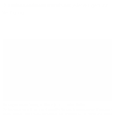
Stefan.Kondmann@1und1.net
jederzeit gern zur
Verfügung.
Vertragsunterzeichnung in Mainz (v.l.n.r.:) Julian Rußert
(Projektverantwortlicher der KommWis für das Kommunalnetz Rheinland-
Pfalz), Herbert Benz (Geschäftsführer der KommWis), Dr. Wolfgang Neutz