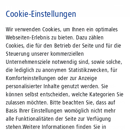
Direkt
zum
Cookie-Einstellungen
Inhalt
Suchbegriff
News-Blog
Neues Kommunalnetz in Rheinland-Pfalz
Wir verwenden Cookies, um Ihnen ein optimales
Webseiten-Erlebnis zu bieten. Dazu zählen
Cookies, die für den Betrieb der Seite und für die
19.07.2017
von Stefan Kondmann
Steuerung unserer kommerziellen
Unternehmensziele notwendig sind, sowie solche,
Neues Kommunalnetz in Rheinland-Pfalz
die lediglich zu anonymen Statistikzwecken, für
Komforteinstellungen oder zur Anzeige
Der IT-Dienstleister für Kommunen in Rheinland-
personalisierter Inhalte genutzt werden. Sie
Pfalz, die KommWis GmbH, hat 1&1 Versatel zum 1.
können selbst entscheiden, welche Kategorien Sie
April 2018 mit der Betreuung der exklusiv nutzbaren
zulassen möchten. Bitte beachten Sie, dass auf
Weitverkehrsinfrastruktur (WAN) für die
Basis Ihrer Einstellungen womöglich nicht mehr
Verwaltungen der Kommunen in Rheinland-Pfalz
alle Funktionalitäten der Seite zur Verfügung
beauftragt. Im Auftrag der KommWis GmbH versorgt
stehen.
Weitere Informationen finden Sie in