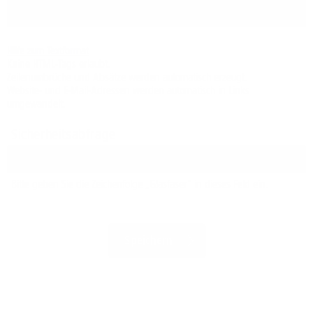
Hilfe zum Textformat
Keine HTML-Tags erlaubt.
Zeilenumbrüche und Absätze werden automatisch erzeugt.
Website- und E-Mail-Adressen werden automatisch in Links
umgewandelt.
Sicherheitsabfrage
Bitte geben Sie die Zeichenfolge „Glasfaser“ in dieses Feld ein.