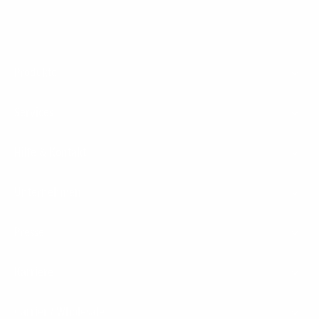
Footer
Produkte
Menu
Services
Hilfe & Kontakt
Unternehmen
Presse
Karriere
Carrier / Wholesale