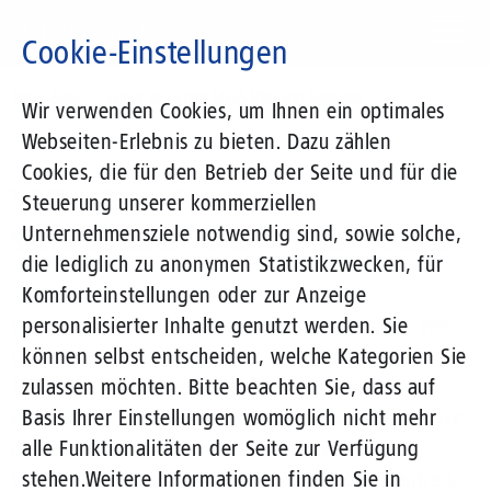
Direkt
zum
Cookie-Einstellungen
Inhalt
Suchbegriff
News-Blog
Sicher ist sicher: MPLS-VPN von Versatel
Wir verwenden Cookies, um Ihnen ein optimales
Webseiten-Erlebnis zu bieten. Dazu zählen
Cookies, die für den Betrieb der Seite und für die
16.11.2015
von Wolfgang Nüsser
Steuerung unserer kommerziellen
Unternehmensziele notwendig sind, sowie solche,
Sicher ist sicher: MPLS-VPN von Versatel
die lediglich zu anonymen Statistikzwecken, für
Komforteinstellungen oder zur Anzeige
Der Verlust kritischer Daten kann die Existenz von
personalisierter Inhalte genutzt werden. Sie
Unternehmen bedrohen. Nur ein geschlossenes
können selbst entscheiden, welche Kategorien Sie
MPLS-Netz schützt das Erfolgskapital Wissen
zulassen möchten. Bitte beachten Sie, dass auf
wirksam vor Cyberattacken und Schadsoftware. Für
Basis Ihrer Einstellungen womöglich nicht mehr
die reibungslose Zusammenarbeit zwischen
alle Funktionalitäten der Seite zur Verfügung
Unternehmensstandorten, Filialen, Rechenzentren,
stehen.
Weitere Informationen finden Sie in