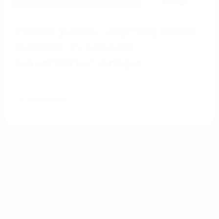
Flexibel planen, langfristig nutzen:
Glasfaser im Gebäude
zukunftssicher verlegen
Weiterlesen
1&1 SD-WAN