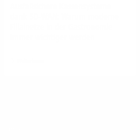
Ausfallsichere Kassensysteme
dank SD-WAN: Warum moderne
Filialnetze in der Gastronomie
immer wichtiger werden
Weiterlesen
Footer
Produkte
Menu