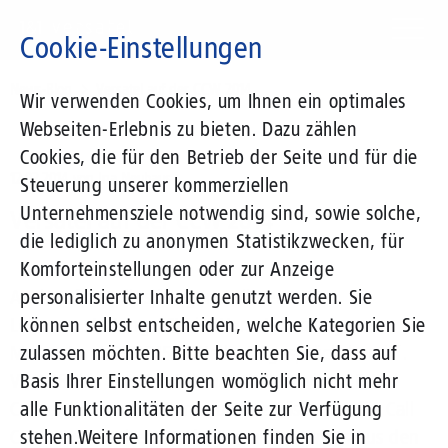
Direkt
zum
Cookie-Einstellungen
Inhalt
Suchbegriff
News-Blog
Versatel auf der CCW 2014
Wir verwenden Cookies, um Ihnen ein optimales
Webseiten-Erlebnis zu bieten. Dazu zählen
Cookies, die für den Betrieb der Seite und für die
12.02.2014
von Ina Neuhaus
Steuerung unserer kommerziellen
Unternehmensziele notwendig sind, sowie solche,
Versatel auf der CCW 2014
die lediglich zu anonymen Statistikzwecken, für
Komforteinstellungen oder zur Anzeige
Auch auf der diesjährigen Call Center -
personalisierter Inhalte genutzt werden. Sie
Leitveranstaltung CCW ist Versatel am eigenen
können selbst entscheiden, welche Kategorien Sie
Messestand F16/G15 in Halle 4 ´gesprächsbereit´.
zulassen möchten. Bitte beachten Sie, dass auf
Vom 18. bis zum 20. Februar stellen wir im Estrel
Basis Ihrer Einstellungen womöglich nicht mehr
Convention Center Berlin unsere Lösungen für Call
alle Funktionalitäten der Seite zur Verfügung
Center vor. Neben Produkten und Services aus den
stehen.
Weitere Informationen finden Sie in