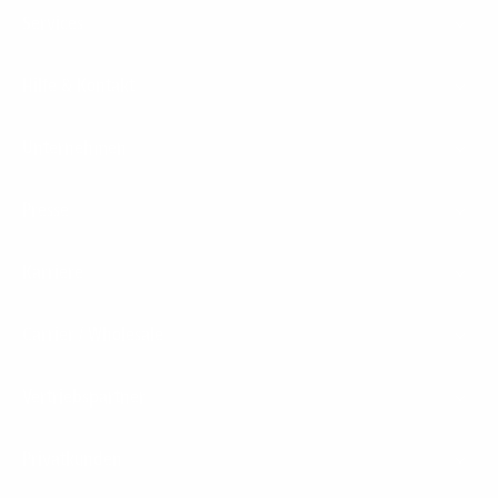
Services
Hilfe & Kontakt
Unternehmen
Presse
Karriere
Carrier / Wholesale
Vertriebspartner
Privatkunden