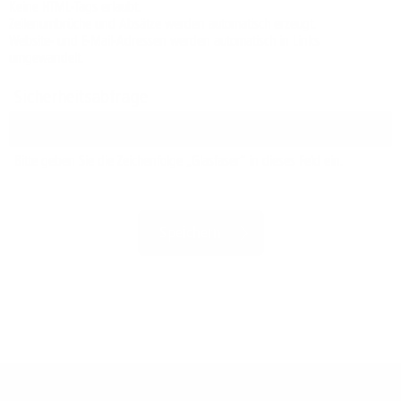
Keine HTML-Tags erlaubt.
Zeilenumbrüche und Absätze werden automatisch erzeugt.
Website- und E-Mail-Adressen werden automatisch in Links
umgewandelt.
Sicherheitsabfrage
Bitte geben Sie die Zeichenfolge „Glasfaser“ in dieses Feld ein.