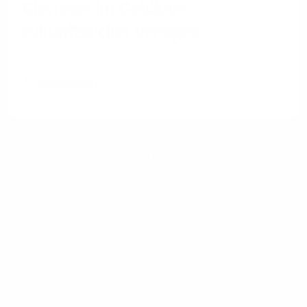
Glasfaser im Gebäude
zukunftssicher verlegen
Weiterlesen
1&1 SD-WAN