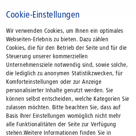
Direkt
zum
Cookie-Einstellungen
Inhalt
Suchbegriff
News-Blog
Wir verwenden Cookies, um Ihnen ein optimales
Versatel hat kräftig investiert - fast 50.000 Kilometer Glasfasernetz
Webseiten-Erlebnis zu bieten. Dazu zählen
Cookies, die für den Betrieb der Seite und für die
Steuerung unserer kommerziellen
25.01.2012
von Ina Neuhaus
Unternehmensziele notwendig sind, sowie solche,
Versatel hat kräftig investiert - fast 50.000
die lediglich zu anonymen Statistikzwecken, für
Kilometer Glasfasernetz
Komforteinstellungen oder zur Anzeige
personalisierter Inhalte genutzt werden. Sie
können selbst entscheiden, welche Kategorien Sie
Versatel hat auch im abgelaufenen Geschäftsjahr
zulassen möchten. Bitte beachten Sie, dass auf
kräftig in den Ausbau seiner technischen
Basis Ihrer Einstellungen womöglich nicht mehr
Infrastruktur investiert. In 2011 wuchs das
alle Funktionalitäten der Seite zur Verfügung
Glasfasernetz um mehr als 4.000 Kilometer auf
stehen.
Weitere Informationen finden Sie in