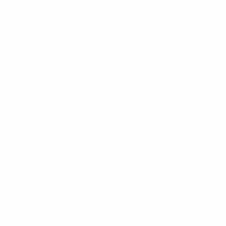
Footer
Produkte
Menu
Services
Hilfe & Kontakt
Unternehmen
Presse
Karriere
Carrier / Wholesale
Vertriebspartner