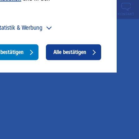
KONTAKT
tatistik & Werbung
 unser Angebot und unsere Webseite weiter zu
rbessern, erfassen wir anonymisierte Daten für Statistiken
d Analysen. Mithilfe dieser Cookies können wir
Withdraw
bestätigen
Alle bestätigen
ispielsweise die Besucherzahlen und den Effekt
consent
stimmter Seiten unseres Web-Auftritts ermitteln und
sere Inhalte optimieren. Hier kommen z. B. Cookies von
ogle und LinkedIN zum Einsatz.