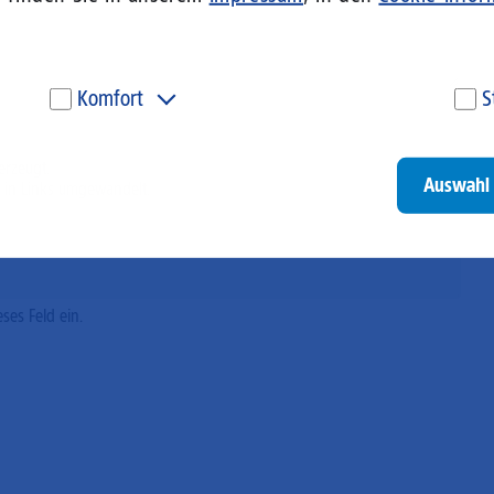
Komfort
S
Diese Cookies werden genutzt, um Ihnen personalisierte
Um
Inhalte, passend zu Ihren Interessen anzuzeigen. Somit
ve
erzeugt.
können wir Ihnen Angebote präsentieren, die für Sie
un
Auswahl 
besonders relevant sind. Diese Cookies sind z. B. notwendig,
be
 in Links umgewandelt.
um unsere Videos, die wir von Youtube einbinden,
be
wiedergeben zu können.
un
Go
eses Feld ein.