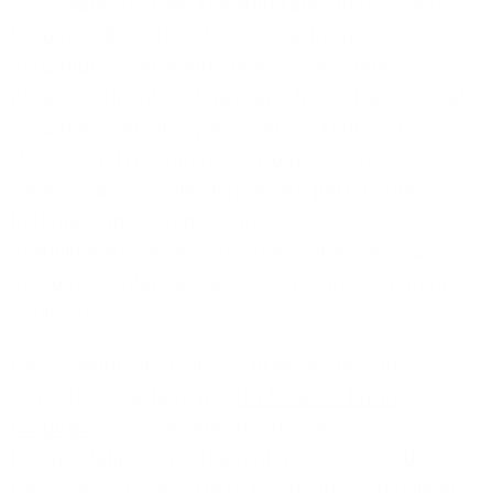
verfügbare, zentrale Kommunikationsinfrastruktur
für Gäste, Rezeption, Service, Küche und
Verwaltung. Gleichzeitig müssen die internen
Abläufe effizient gesteuert und flexibel an saisonale
Schwankungen angepasst werden können. Die
steigenden Erwartungen der Gäste an die
Servicequalität, Schnelligkeit und persönliche
Betreuung machen moderne
Kommunikationslösungen erforderlich, die sowohl
den Gästekontakt als auch die interne Koordination
optimieren.
Hierfür empfiehlt sich eine branchenspezifische
Cloud-Telefonanlage wie
1&1 Business Phone
Hospitality
, die idealerweise auf einer
leistungsfähigen Glasfaseranbindung für stabile
Netzqualität basiert. Diese Lösung bietet intelligente