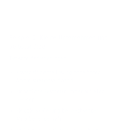
Beispiel 2: Kleine Unternehmen und
Selbständige
Typische Anforderungen:
Kosteneffiziente Lösung ohne hohen
Administrationsaufwand
Einheitliche Festnetznummer auf allen
Geräten
Flexible Skalierung bei wachsender
Mitarbeitendenzahl
Einfache Integration gängiger Business-