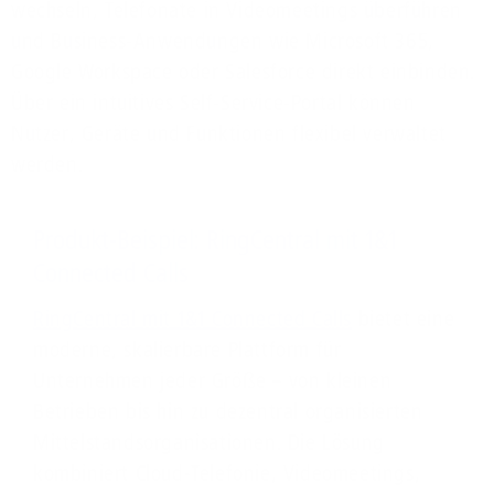
wechseln, Telefonate in Videomeetings überführen
und Business-Anwendungen wie Microsoft 365,
Google Workspace oder Salesforce direkt einbinden.
Über ein intuitives Self-Service-Portal können
Nutzer, Geräte und Funktionen flexibel verwaltet
werden.
Produkt-Beispiel: RingCentral mit 1&1
Connected Calls
RingCentral mit 1&1 Connected Calls
bietet eine
moderne, skalierbare Plattform für
Unternehmen jeder Größe – von kleinen
Betrieben bis hin zu dezentral organisierten
Mittelstandsorganisationen. Die Lösung
kombiniert Cloud-Telefonie, Videomeetings,