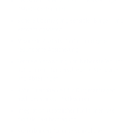
Deutscher Datenschutz und vollständige
DSGVO-Konformität
Sichere Übertragung sensibler Bürger- und
Verwaltungsdaten
Maximale Ausfallsicherheit und geo-
redundante Absicherung
Zentrale Verwaltung von Nebenstellen und
Rufnummern für verschiedene Standorte
und Abteilungen
Hohe Erreichbarkeit für Bürgeranfragen,
auch bei starkem Aufkommen
Integration zusätzlicher Funktionen wie
digitale Faxübertragung
Skalierbarkeit für unterschiedliche