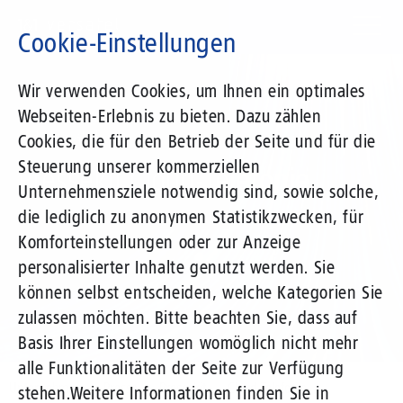
Direkt
zum
Cookie-Einstellungen
Inhalt
Suchbegriff
Wir verwenden Cookies, um Ihnen ein optimales
Webseiten-Erlebnis zu bieten. Dazu zählen
1&1 Versatel
Cookies, die für den Betrieb der Seite und für die
Steuerung unserer kommerziellen
Pressekit Cloud-Telefonie
Unternehmensziele notwendig sind, sowie solche,
die lediglich zu anonymen Statistikzwecken, für
Komforteinstellungen oder zur Anzeige
personalisierter Inhalte genutzt werden. Sie
können selbst entscheiden, welche Kategorien Sie
zulassen möchten. Bitte beachten Sie, dass auf
Basis Ihrer Einstellungen womöglich nicht mehr
alle Funktionalitäten der Seite zur Verfügung
Unternehmen
Presse
Pressekit
Cloud-Telefonie
stehen.
Weitere Informationen finden Sie in