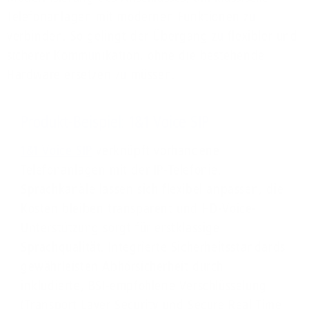
Telefonanlagen mit modernen Funktionen zu
verbinden. So gelingt der Übergang zu flexibler und
sicherer Kommunikation, ohne die bestehende
Hardware ersetzen zu müssen.
Produkt-Beispiel: 1&1 Voice SIP
1&1 Voice SIP
verknüpft vorhandene
Telefonanlagen mit der IP-Telefonie.
Sprachkanäle lassen sich flexibel anpassen, die
Kosten bleiben transparent und HD-Voice-
Unterstützung sorgt für erstklassige
Sprachqualität. Integrierte Sicherheitsstandards
gewährleisten Abhörsicherheit durch
inkludierte, BSI-empfohlene Verschlüsselung
(Transport Layer Security und Secure Real Time