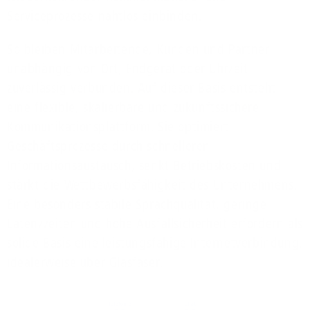
Serviceprozesse nahtlos einbinden.
So bleiben Mitarbeitende, Kunden und Partner
unabhängig von Ort, Endgerät oder Uhrzeit
zuverlässig verbunden. Auf dieser Basis entsteht
eine flexible, skalierbare und zukunftssichere
Kommunikationsplattform. Sie optimiert
Geschäftsprozesse durch schnelleren
Informationsaustausch, senkt Betriebskosten und
stärkt die Wettbewerbsfähigkeit des Unternehmens.
Eine besonders stabile Sprachqualität, geringe
Latenzzeiten und hohe Ausfallsicherheit erfordern als
solide Basis eine leistungsfähige Internetverbindung,
idealerweise über Glasfaser.