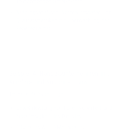
Teilnehmenden (inter/extern)
Nutzungsanalysen, Verbrauchsdaten und
Qualitätsmetriken zur Überwachung der
Servicequalität
Beispiel 4: Handelsunternehmen mit
Kunden- und Support-Teams
Typische Anforderungen:
Gewährleistung von hoher Sicherheit und
Zuverlässigkeit des Dienstes
Effizientes Anruf-Management