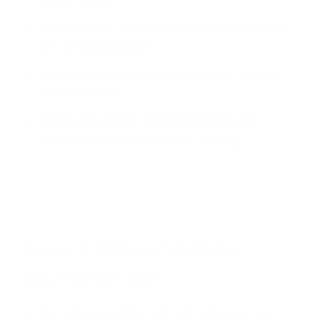
Spezialisierte Telefoniefunktionen für Gäste-
und Servicebereiche
Automatisierte Gästeservices (z.B. Weckruf,
Zimmerstatus)
Vernetzte interne Kommunikation über
Abteilungen und Standorte hinweg
Unternehmen
Kunden-Login
Beispiel 8: Gastronomiebetriebe
News-Blog
Typische Anforderungen:
Business Infoline
0800 8040200
Zentrale Annahme und Weiterleitung von