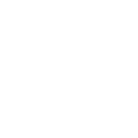
Anwendungen (z.B. Microsoft 365, Slack,
Salesforce)
3.2 Unified Communications (UCaaS):
zentrale Plattform für Mittelstand und
Großkonzerne
Die moderne Arbeitswelt verlangt,
Kommunikationskanäle wie Telefonie, Video und
Messaging in einer zentralen Anwendung zu
vereinen. Klassische, lokal betriebene