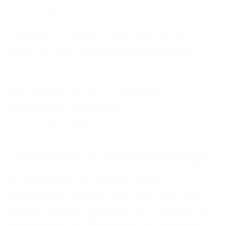
klassische Sprachkommunikation mit den
Möglichkeiten digitaler Plattformen – und das
unabhängig von Standort, Endgerät oder Zeit.
Passend zu ihren individuellen Anforderungen
können Unternehmen zwischen verschiedenen
Ansätzen wählen: Vom schrittweisen Einstieg über
hybride Modelle bis hin zu vollständig
cloudbasierten, integrierten
Kommunikationsplattformen.
2.1 IP-Telefonie für bestehende Anlagen
Für Unternehmen, die bereits in lokale
Telefonanlagen investiert haben und diese weiter
betreiben möchten, ermöglicht die IP-Telefonie eine
Modernisierung des Anschlusses, um klassische