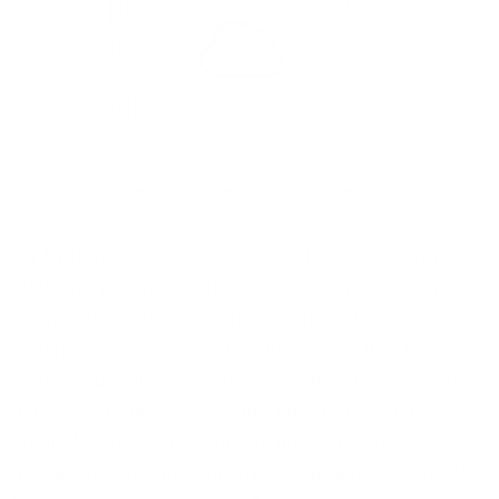
Cloud-Telefonie vernetzt Mitarbeitende standortübergreifend: ob in der
Zentrale, im Homeoffice oder unterwegs.
Für Unternehmen, die Microsoft Teams als zentrale
Plattform nutzen, ist die direkte Integration der
Festnetztelefonie in die Teams-Umgebung die
geeignete Lösung. Hierfür empfiehlt sich 1&1
Connected Calls für Microsoft Teams: Diese Lösung
bündelt Telefonie, Video und Chat und basiert
optimalerweise auf einer leistungsfähigen
Glasfaseranbindung. Sie ermöglicht eine einheitliche