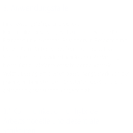
3. Anwendungsfälle
Eine leistungsfähige und sichere
Kommunikationslösung ist heute für nahezu alle
Branchen unverzichtbar. Besonders in Bereichen mit
hohem Kommunikationsaufkommen, verteilten
Standorten oder stark schwankender Auslastung
bietet Cloud-Telefonie entscheidende Vorteile.
Welche Lösung am besten passt, hängt stark von der
jeweiligen Branche, dem Geschäftsmodell und den
geltenden gesetzlichen Vorgaben ab.
3.1 Kommunikation für hybride
Arbeitsmodelle und dezentrale
Strukturen