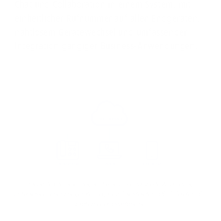
Chat und Collaboration in einem System, mit
einheitlicher Rufnummer auf allen Endgeräten,
nahtlosem Gerätewechsel und umfassender
Integration gängiger Business-Anwendungen.
Cloud-Telefonie ermöglicht eine unkomplizierte Anbindung
unterschiedlicher Endgeräte – egal ob Tischtelefon, DECT-Telefon, PC,
Laptop oder Smartphone.