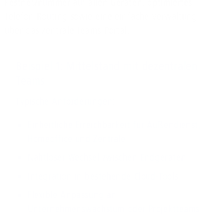
Festnetznummer auf allen Geräten, optimiertes
Telefon-Routing sowie eine einfache Verwaltung
über das zentrale Teams-Portal.
Beispiel 1: Mittelstand mit dezentralen
Teams
Typische Anforderungen:
Einheitliche Erreichbarkeit für Außendienst,
Homeoffice und Zentrale
Nahtloser Wechsel zwischen Endgeräten
Integration in bestehende Cloud-Tools
Flexible Anpassung an
Unternehmenswachstum oder Projektteams