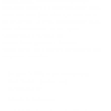
Business Phone
, wobei eine leistungsfähige
Glasfaseranbindung die ideale Basis bildet. Diese
bietet deutschen Datenschutz, geo-redundante
Rechenzentren, eine hohe Ausfallsicherheit sowie
zusätzliche Funktionen wie die digitale
Faxübertragung. So lassen sich
Kommunikationsprozesse in Behörden
modernisieren, ohne Abstriche bei Sicherheit und
Compliance zu machen.
Beispiel 5: Öffentliche Verwaltung
(Kommunal-, Landes- und
Bundesebene)
Typische Anforderungen: