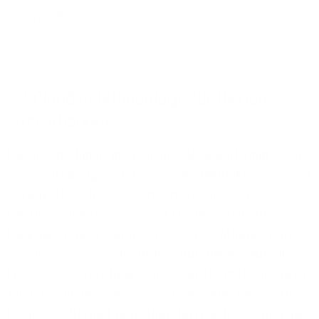
erreichbar.
2.3 Cloud-Telefonanlage für flexible
Erreichbarkeit
Für Unternehmen mit hohem Telefonaufkommen, die
eine vollständig cloudbasierte Kommunikations- oder
Sprachanlage bevorzugen, ersetzt diese die
klassische Telefonanlage vor Ort und stellt alle
Funktionen über das Internet bereit. Mitarbeitende
sind unter einer einheitlichen Rufnummer auf allen
Endgeräten erreichbar, sei es das Tischtelefon, DECT-
Telefone, PC und Laptop oder das Smartphone. Die
Lösung ist flexibel skalierbar, lässt sich an saisonale