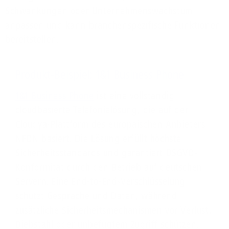
Schwankungen oder Unternehmenswachstum
anpassen und kann branchenspezifische Funktionen
bereitstellen.
Produkt-Beispiel: 1&1 Business Phone
1&1 Business Phone
ist eine vollständig
cloudbasierte Telefonielösung, die auf der
Cloudya-Plattform des europäischen Anbieters
NFON basiert. Die Lösung erfüllt höchste
Sicherheitsstandards und garantiert DSGVO-
Konformität durch den Betrieb auf deutschen
Servern. Eine End-to-End-Verschlüsselung
schützt Gespräche und Daten, während
zusätzliche Sicherheitsmechanismen vor Verlust,
Diebstahl oder unbefugtem Zugriff schützen.