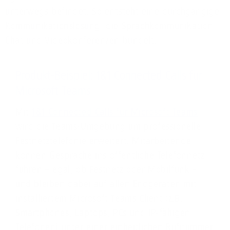
unterwegs befindet. So entsteht eine durchgängige
Kommunikationslösung, die Sprachkommunikation,
Chat und Videokonferenzen bündelt.
Produkt-Beispiel: 1&1 Connected Calls für
Microsoft Teams
Mit
1&1 Connected Calls für Microsoft Teams
wird die Teams-Umgebung um professionelle
Festnetztelefonie erweitert. Mitarbeitende
können Gespräche ins öffentliche Telefonnetz
führen – egal, ob Festnetz oder Mobilfunk –
und bleiben dabei auf allen Endgeräten mit
installiertem Microsoft Teams Client (z.B.
Smartphones, Laptops, PCs und IP-fähigen
Telefonen) unter einer einheitlichen Rufnummer