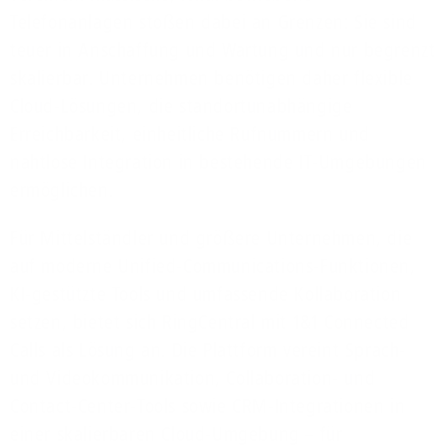
Telefonanlagen stoßen dabei an Grenzen: Sie sind
teuer in Anschaffung und Wartung und nur begrenzt
skalierbar. Unternehmen benötigen daher flexible
Cloud-Lösungen, die standortunabhängige
Erreichbarkeit, einheitliche Rufnummern und
nahtlose Integration in bestehende IT-Umgebungen
ermöglichen.
Für Mittelständler und größere Unternehmen, die
auf moderne Unified-Communications-Funktionen,
KI-gestützte Tools und umfassende Kollaboration
setzen, bietet sich RingCentral mit 1&1 Connected
Calls als Lösung an. Die Plattform vereint Sprach-
und Videokommunikation, Collaboration- und
Contact-Center-Tools sowie CRM-Integrationen in
einer skalierbaren Cloud-Umgebung – für