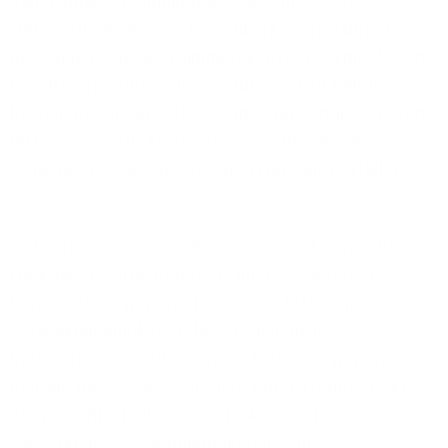
daher smarte Kommunikationslösungen, die
standortunabhängige Erreichbarkeit gewährleisten
und einheitliche Rufnummernkonzepte ermöglichen.
Gleichzeitig sollten diese Lösungen sich nahtlos in
bestehende IT- und Cloud-Umgebungen integrieren
lassen, offen für KI-Agenten sein und höchste
Sicherheits- sowie Datenschutzstandards erfüllen.
Cloud-Telefonie bietet hier den Vorteil, dass alle
Funktionen softwarebasiert über das Internet
bereitgestellt werden. Neben der klassischen
Sprachkommunikation lassen sich auch
Videotelefonie, Collaboration-Tools und weitere
digitale Dienste wie Contact-Center-Lösungen, KI-
Agents, CRM-Tools sowie die Automatisierung
wiederkehrender Kommunikations- und