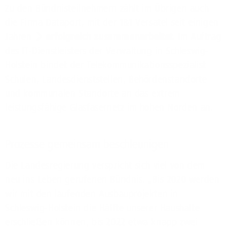
Zu den Bündnisteilnehmern zählt im Übrigen auch
die Firma Dataport, mit der 1&1 Versatel seit einigen
Jahren
erfolgreich zusammenarbeitet
. Im Auftrag
des IT-Dienstleisters der Verwaltung in Schleswig-
Holstein bindet der Telekommunikationsspezialist
Schulen, Landesdienststellen, Behördenstandorte
und kommunalen Standorte an das extrem
leistungsfähige Glasfasernetz im hohen Norden an.
Prozesse gemeinsam beschleunigen
Die Landesregierung verspricht sich viel von dem
neu ins Leben gerufenen Bündnis. „Bis 2020 werden
wir mit den laufenden Ausbauprojekten in
Schleswig-Holstein die Hälfte unserer Haushalte
erschließen können, bis 2022 etwa knapp zwei