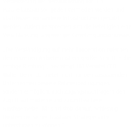
Verbesserung der Netzauslastung vor. Ein
Parallellausbau soll gezielt vermieden werden und
stattdessen vorhandene Infrastrukturen genutzt
werden. Zudem versprechen sich die Beteiligten eine
Verschlankung langwieriger Genehmigungsprozesse.
„Die Verständigung auf mehr Kooperation zwischen
den einzelnen Anbietern ist ein großer Schritt in die
richtige Richtung“, bekräftigt 1&1 Versatel CEO
Walter Denk. „Er bietet nicht nur den ausbauenden
Unternehmen bessere Rahmenbedingungen,
sondern ermöglicht auch Zugangsnachfragern den
Zugriff auf moderne und zukunftssichere
Glasfasernetze. Wir sind stolz darauf, Schleswig-
Holstein bei seiner Glasfaser-Strategie aktiv
unterstützen zu können.“