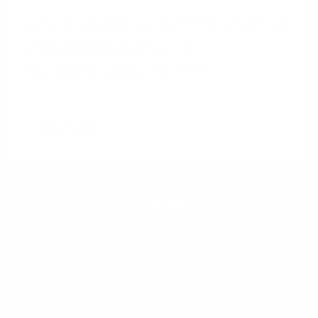
Flexibel planen, langfristig nutzen:
Glasfaser im Gebäude
zukunftssicher verlegen
Weiterlesen
1&1 SD-WAN