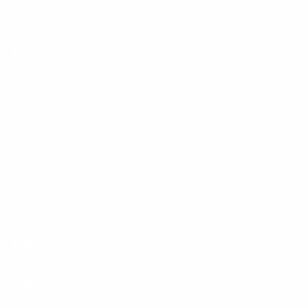
Footer
Produkte
Menu
Services
Hilfe & Kontakt
Unternehmen
Presse
Karriere
Carrier / Wholesale