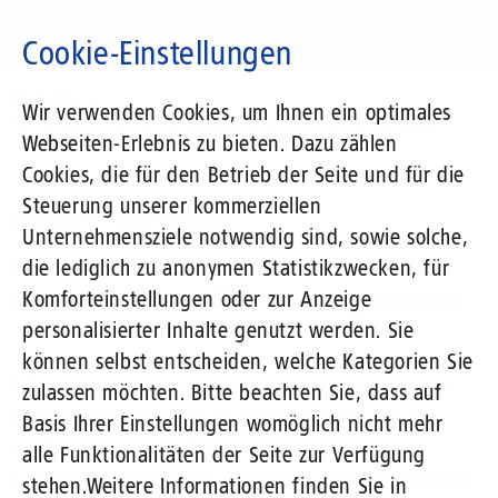
Direkt
zum
Cookie-Einstellungen
Inhalt
Suchbegriff
News-Blog
Wir verwenden Cookies, um Ihnen ein optimales
1&1 Versatel unterzeichnet Glasfaserbündnis für Schleswig-Holstein
Webseiten-Erlebnis zu bieten. Dazu zählen
Cookies, die für den Betrieb der Seite und für die
Steuerung unserer kommerziellen
05.07.2018
von Stefan Kondmann
Unternehmensziele notwendig sind, sowie solche,
1&1 Versatel unterzeichnet
die lediglich zu anonymen Statistikzwecken, für
Glasfaserbündnis für Schleswig-Holstein
Komforteinstellungen oder zur Anzeige
personalisierter Inhalte genutzt werden. Sie
können selbst entscheiden, welche Kategorien Sie
60 Unternehmen und Institutionen haben sich am
zulassen möchten. Bitte beachten Sie, dass auf
vergangenen Montag zu einem Bündnis für den
Basis Ihrer Einstellungen womöglich nicht mehr
Glasfaserausbau in Schleswig-Holstein
alle Funktionalitäten der Seite zur Verfügung
zusammengeschlossen – darunter auch 1&1 Versatel.
stehen.
Weitere Informationen finden Sie in