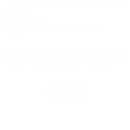
Hilfe zum Textformat
Keine HTML-Tags erlaubt.
Zeilenumbrüche und Absätze werden automatisch erzeugt.
Website- und E-Mail-Adressen werden automatisch in Links
umgewandelt.
Sicherheitsabfrage
Bitte geben Sie die Zeichenfolge „Glasfaser“ in dieses Feld ein.