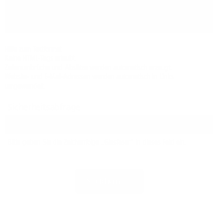
Hilfe zum Textformat
Keine HTML-Tags erlaubt.
Zeilenumbrüche und Absätze werden automatisch erzeugt.
Website- und E-Mail-Adressen werden automatisch in Links
umgewandelt.
Sicherheitsabfrage
Bitte geben Sie die Zeichenfolge „Glasfaser“ in dieses Feld ein.