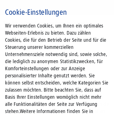
Direkt
zum
Cookie-Einstellungen
Inhalt
Suchbegriff
News-Blog
Der Pott - eine neue Heimat für die Cloud?
Wir verwenden Cookies, um Ihnen ein optimales
Webseiten-Erlebnis zu bieten. Dazu zählen
Cookies, die für den Betrieb der Seite und für die
05.09.2012
von Jutta Huhn
Steuerung unserer kommerziellen
Unternehmensziele notwendig sind, sowie solche,
Der Pott - eine neue Heimat für die Cloud?
die lediglich zu anonymen Statistikzwecken, für
Komforteinstellungen oder zur Anzeige
'Tief im Westen, wo die Sonne verstaubt ... '.
personalisierter Inhalte genutzt werden. Sie
Erstaunlicherweise wird das Ruhrgebiet auch heute
können selbst entscheiden, welche Kategorien Sie
noch zumindest gelegentlich mit qualmenden
zulassen möchten. Bitte beachten Sie, dass auf
Schloten und einer sozialromantischen Bergmann-
Basis Ihrer Einstellungen womöglich nicht mehr
Folklore in Verbindung gebracht. Dabei arbeiten die
alle Funktionalitäten der Seite zur Verfügung
politisch Verantwortlichen vor Ort schon längst an
stehen.
Weitere Informationen finden Sie in