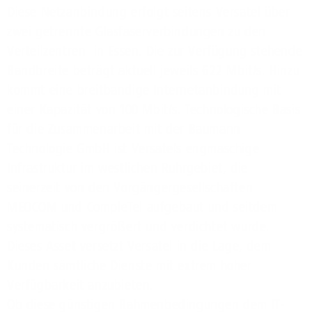
Diese Netzanbindung erfolgt seitens Versatel über
zwei getrennte Glasfaserverbindungen zu den
Verteilzentren in Essen. Die zur Verfügung stehende
Bandbreite beträgt aktuell jeweils 622 Mbit/s. Hinzu
kommt eine breitbandige Internetanbindung mit
einer Kapazität von 100 Mbit/s. Technologische Basis
für die Zusammenarbeit mit der Baumann
Technologie GmbH ist Versatels engmaschige
Infrastruktur im westlichen Ruhrgebiet, die
seinerzeit von den Vorgängergesellschaften
MEOCOM und CompleTel aufgebaut und seitdem
systematisch vergrößert und verdichtet wurde.
Dieses Asset versetzt Versatel in die Lage, dem
Kunden sämtliche Dienste mit extrem hoher
Verfügbarkeit anzubieten.
Ob diese günstigen Rahmenbedingungen dem IT-