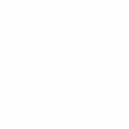
Footer
Produkte
Menu
Services
Hilfe & Kontakt
Unternehmen
Presse
Karriere