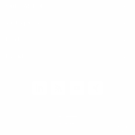
Carrier / Wholesale
Vertriebspartner
Privatkunden
Rechtliches
Unternehmen
Kunden-Login
© 2026 1&1 Versatel GmbH
News-Blog
Business Infoline
0800 8040200