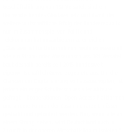
Geschäftsführung von 1&1 Versatel, sind ein
flächendeckendes Glasfasernetz und damit der
weitere wirtschaftliche Erfolg der Bundesrepublik
nur im Zusammenspiel von Politik und
Telekommunikationsanbietern zu erreichen:
„Glasfaser ist für Unternehmen heute so essenziell
wie ein Strom- oder Wasseranschluss. 1&1 Versatel
baut deshalb bereits seit 2015 bundesweit
eigenwirtschaftlich Gewerbegebiete aus. Um die
Chancen der Digitalisierung voll auszuschöpfen, ist
jedoch ein enger Schulterschluss aller Akteure
gefragt – Kooperationen, Open-Access-Plattformen
und andere Formen der Zusammenarbeit müssen
gestärkt und gefördert werden. Nur, wenn alle an
einem Strang ziehen, wird Deutschland auch in
Zukunft in der oberen Wirtschaftsliga mitspielen.“