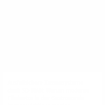
1&1 SD-WAN
Ausfallsichere Kassensysteme
dank SD-WAN: Warum moderne
Filialnetze in der Gastronomie