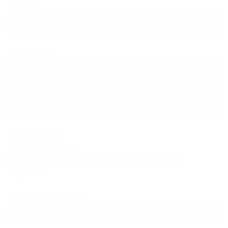
E-Mail
Kommentar
Hilfe zum Textformat
Keine HTML-Tags erlaubt.
Zeilenumbrüche und Absätze werden automatisch erzeugt.
Website- und E-Mail-Adressen werden automatisch in Links
umgewandelt.
Sicherheitsabfrage