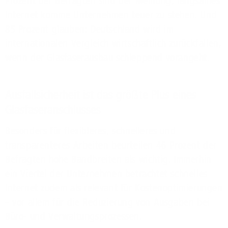
Prozent der Befragten sind der Meinung, langsames
Internet komme Unternehmen teuer zu stehen. Und
85 Prozent glauben: Deutschland wird im
internationalen Vergleich wirtschaftlich zurückfallen,
wenn der Glasfaserausbau schleppend vorangeht.
Ausfallsicherheit ist das größte Plus eines
Glasfaseranschlusses
Besonders für flexibleres, schnelleres und
transparenteres Arbeiten beurteilen 46 Prozent der
Befragten hohe Bandbreiten als wichtig. Immerhin
ein Viertel der Unternehmen betrachtet schnelles
Internet zudem als relevant für Kostenoptimierungen
– vor allem für die Reduzierung von Ausgaben bei
Büro- und Verwaltungsprozessen.