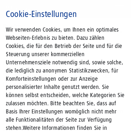
Direkt
zum
Cookie-Einstellungen
Inhalt
Suchbegriff
News-Blog
Wir verwenden Cookies, um Ihnen ein optimales
Schnelles Internet: für 82 Prozent der Unternehmen valider Grund für
Webseiten-Erlebnis zu bieten. Dazu zählen
Standortverlegung
Cookies, die für den Betrieb der Seite und für die
Steuerung unserer kommerziellen
Unternehmensziele notwendig sind, sowie solche,
31.03.2022
von Lucy Breucha
die lediglich zu anonymen Statistikzwecken, für
Schnelles Internet: für 82 Prozent der
Komforteinstellungen oder zur Anzeige
Unternehmen valider Grund für
personalisierter Inhalte genutzt werden. Sie
Standortverlegung
können selbst entscheiden, welche Kategorien Sie
zulassen möchten. Bitte beachten Sie, dass auf
Hohe Bandbreiten sind für deutsche Unternehmen
Basis Ihrer Einstellungen womöglich nicht mehr
ein entscheidender Standortfaktor: 82 Prozent
alle Funktionalitäten der Seite zur Verfügung
stehen.
Weitere Informationen finden Sie in
sehen fehlenden Zugang zu leistungsstarkem