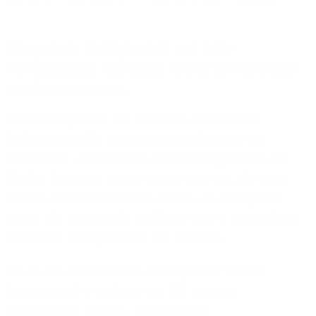
Mangelnde Verfügbarkeit und hohe
Verlegekosten häufigster Grund für fehlenden
Glasfaseranschluss
Wie wichtig es ist, mit vereinten Kräften die
Bedingungen für den Zugang zu Glasfaser zu
verbessern, untermauern auch die Ergebnisse der
Studie. Demnach nennen Unternehmen, die noch
keinen Glasfaseranschluss haben, als häufigsten
Grund die mangelnde Verfügbarkeit in Verbindung
mit hohen Verlegekosten (34 Prozent).
Die Studie ist als Online-Umfrage von YouGov
Deutschland im Auftrag von 1&1 Versatel
durchgeführt worden. Es haben 505