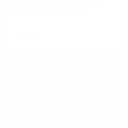
Filialnetze in der Gastronomie
immer wichtiger werden
Weiterlesen
Footer
Produkte
Menu
Services
Hilfe & Kontakt