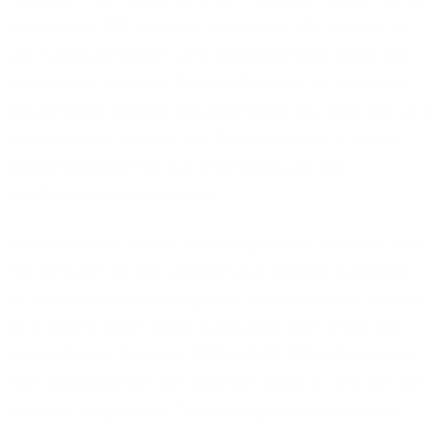
Baukosten: 1&1 Versatel übernimmt die Kosten für
die Tiefbauarbeiten, den Hausanschluss sowie die
Installation und das Freischalten des technischen
Equipments. Einzige Voraussetzung ist, dass sich eine
ausreichende Anzahl von Unternehmen in einem
Gewerbegebiet für die Anbindung an das
Glasfasernetz entscheidet.
Unternehmen in den Aktionsgebieten erhalten von
1&1 Versatel zurzeit passgenaue Gigabit-Angebote –
je nach Unternehmensgröße. Interessenten können
sich zudem unter
www.1und1.net/
oder unter der
kostenfreien Nummer
0800-80 40 200
informieren.
Hier beantworten 1&1 Experten täglich rund um die
Uhr alle Fragen zum Thema Highspeed-Glasfaser.