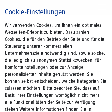
Direkt
zum
Cookie-Einstellungen
Inhalt
Suchbegriff
News-Blog
Wir verwenden Cookies, um Ihnen ein optimales
Glasfaser-Ausbau: 1&1 Versatel plant Highspeed-Internet für
Webseiten-Erlebnis zu bieten. Dazu zählen
Unternehmen in Baden-Württemberg
Cookies, die für den Betrieb der Seite und für die
Steuerung unserer kommerziellen
Unternehmensziele notwendig sind, sowie solche,
05.12.2018
von Anna Lottner
die lediglich zu anonymen Statistikzwecken, für
Glasfaser-Ausbau: 1&1 Versatel plant
Komforteinstellungen oder zur Anzeige
Highspeed-Internet für Unternehmen in
personalisierter Inhalte genutzt werden. Sie
Baden-Württemberg
können selbst entscheiden, welche Kategorien Sie
zulassen möchten. Bitte beachten Sie, dass auf
Basis Ihrer Einstellungen womöglich nicht mehr
1&1 Versatel investiert in den Ausbau seiner
alle Funktionalitäten der Seite zur Verfügung
Glasfaser-Infrastruktur in ausgewählten
stehen.
Weitere Informationen finden Sie in