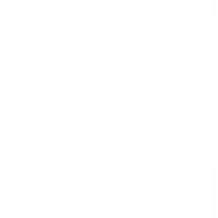
1&1 SD-WAN
Ausfallsichere Kassensysteme
dank SD-WAN: Warum moderne