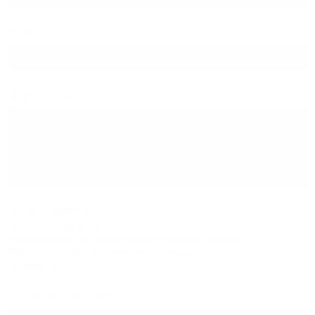
E-Mail
Kommentar
Hilfe zum Textformat
Keine HTML-Tags erlaubt.
Zeilenumbrüche und Absätze werden automatisch erzeugt.
Website- und E-Mail-Adressen werden automatisch in Links
umgewandelt.
Sicherheitsabfrage