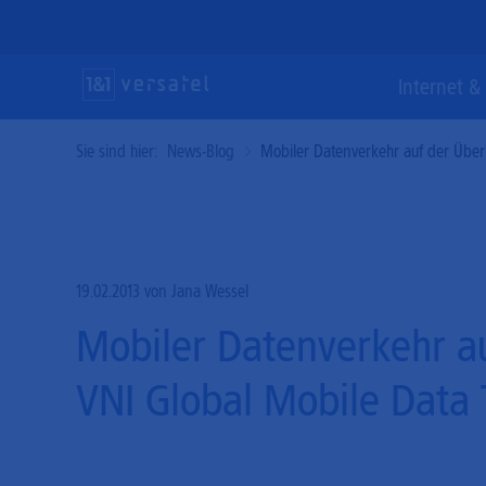
Direkt
zum
Inhalt
Suc
Internet & 
Sie sind hier:
News-Blog
Mobiler Datenverkehr auf der Überh
Internet & Telefonie
Vernetzung &
Lösungen & Services
Gl
Ve
Cl
Sicherheit
Ho
Maßgeschneiderte und glasfaserschnelle
State-of-the-Art-Lösungen für einen
Kommunikationslösungen für Ihr Business.
modernen und erstklassigen digitalen
Mi
19.02.2013
von Jana Wessel
Performante Konnektivitätsprodukte und
Auftritt.
effektive Cyber-Security für eine souveräne
Mobiler Datenverkehr au
Ho
Bu
IT-Infrastruktur.
Ha
VNI Global Mobile Data T