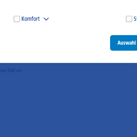
Komfort
S
Diese Cookies werden genutzt, um Ihnen personalisierte
Um
erzeugt.
Inhalte, passend zu Ihren Interessen anzuzeigen. Somit
ve
 in Links umgewandelt.
können wir Ihnen Angebote präsentieren, die für Sie
un
Auswahl 
besonders relevant sind. Diese Cookies sind z. B. notwendig,
be
um unsere Videos, die wir von Youtube einbinden,
be
wiedergeben zu können.
un
Go
eses Feld ein.