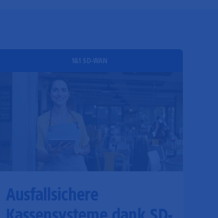
1&1 SD-WAN
Ausfallsichere
Kassensysteme dank SD-