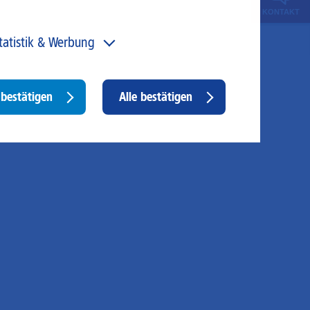
KONTAKT
tatistik & Werbung
 unser Angebot und unsere Webseite weiter zu
rbessern, erfassen wir anonymisierte Daten für Statistiken
d Analysen. Mithilfe dieser Cookies können wir
Withdraw
bestätigen
Alle bestätigen
ispielsweise die Besucherzahlen und den Effekt
consent
stimmter Seiten unseres Web-Auftritts ermitteln und
sere Inhalte optimieren. Hier kommen z. B. Cookies von
ogle und LinkedIN zum Einsatz.