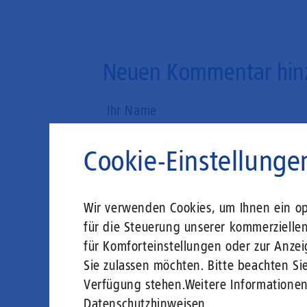
Neuen Kommentar hin
Ihr Name
Cookie-Einstellunge
E-Mail
Wir verwenden Cookies, um Ihnen ein opt
für die Steuerung unserer kommerzielle
Kommentar
für Komforteinstellungen oder zur Anzei
Sie zulassen möchten. Bitte beachten Sie
Verfügung stehen.
Weitere Informatione
Datenschutzhinweisen