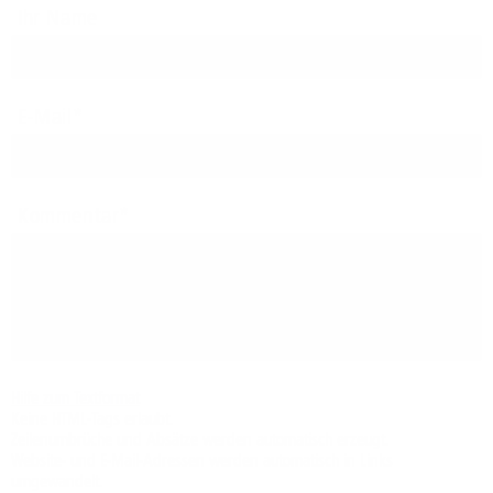
Ihr Name
E-Mail
Kommentar
Hilfe zum Textformat
Keine HTML-Tags erlaubt.
Zeilenumbrüche und Absätze werden automatisch erzeugt.
Website- und E-Mail-Adressen werden automatisch in Links
umgewandelt.