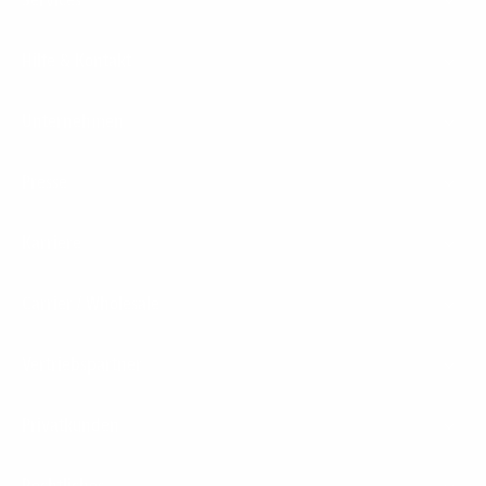
Hilfe & Kontakt
Unternehmen
Presse
Karriere
Carrier / Wholesale
Vertriebspartner
Privatkunden
Rechtliches