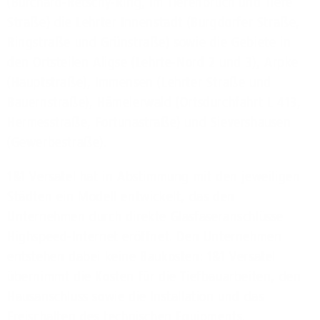
(Burchard-Retschy-Ring, Im Tiefenbruch und Tiefe
Straße) die Lehrter Innenstadt (Burgdorfer Straße,
Ringstraße und Grünstraße) sowie die Gebiete in
den Ortsteilen Aligse (Lehrte-Nord 2 und 3), Arpke
(Hauptstraße), Immensen (Lehrter Straße und
Bauernstraße), Hämelerwald (Ortsdurchfahrt L 413,
Hermesstraße, Fortunastraße) und Sievershausen
(Gewerbestraße).
1&1 Versatel hat in Abstimmung mit den jeweiligen
Städten ein Modell entwickelt, das den
Unternehmen durch direkte Glasfaseranschlüsse
Highspeed-Internet eröffnet. Den Unternehmen
entstehen dabei keine Baukosten: 1&1 Versatel
übernimmt die Kosten für die Tiefbauarbeiten, den
Hausanschluss sowie die Installation und das
Freischalten des technischen Equipments.