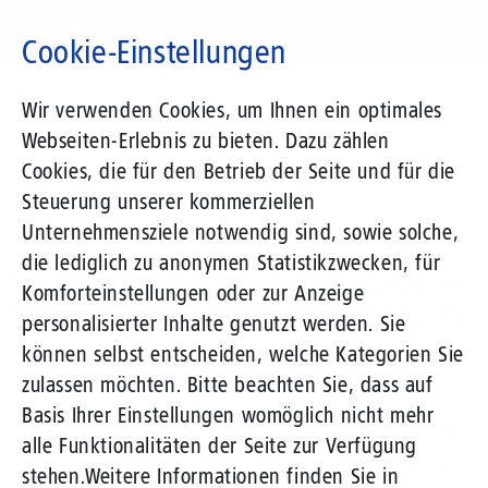
Direkt
zum
Cookie-Einstellungen
Inhalt
Suchbegriff
News-Blog
Wir verwenden Cookies, um Ihnen ein optimales
Schnelles Internet für Gewerbegebiete in Münster, Kirchheim unter
Webseiten-Erlebnis zu bieten. Dazu zählen
Teck und Lehrte
Cookies, die für den Betrieb der Seite und für die
Steuerung unserer kommerziellen
Unternehmensziele notwendig sind, sowie solche,
06.06.2018
von Klaus Kremer
die lediglich zu anonymen Statistikzwecken, für
Schnelles Internet für Gewerbegebiete in
Komforteinstellungen oder zur Anzeige
Münster, Kirchheim unter Teck und Lehrte
personalisierter Inhalte genutzt werden. Sie
können selbst entscheiden, welche Kategorien Sie
zulassen möchten. Bitte beachten Sie, dass auf
In Münster-Hiltrup und Kirchheim unter Teck läuft
Basis Ihrer Einstellungen womöglich nicht mehr
der Ausbau bereits auf Hochtouren. Im Münsteraner
alle Funktionalitäten der Seite zur Verfügung
Gewerbegebiet Hansestraße wurden unlängst erste
stehen.
Weitere Informationen finden Sie in