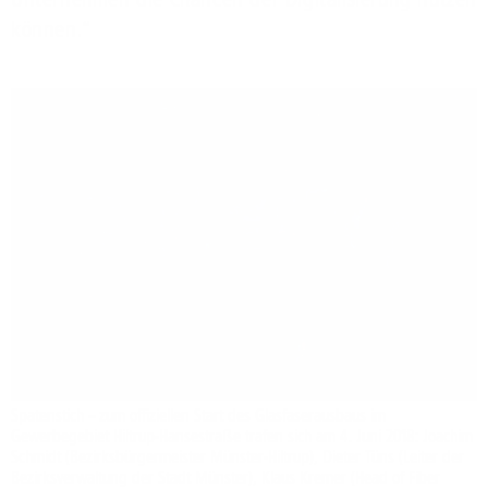
können.“
Spatenstich – zum offiziellen Start des Glasfaserausbaus im
Gewerbegebiet Hiltrup-Hansestraße trafen sich am 4. Juni 2018: Joachim
Schmidt (Bezirksbürgermeister Münster-Hiltrup), Dieter Tüns (Leiter der
Bezirksverwaltung der Stadt Münster), Klaus Kremer (Head of Fiber