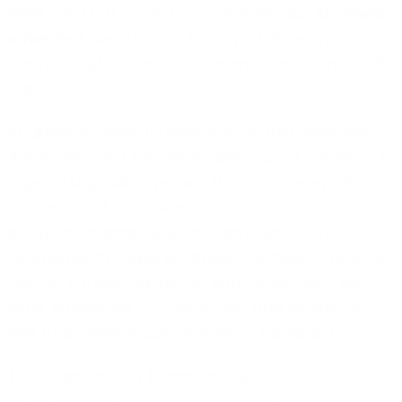
0800 505 31 01 melden. Interessenten
für Kirchheim
unter Teck
wenden sich telefonisch bitte an unseren
Vertriebspartner vor Ort, Comconic GmbH, unter 0711
4905 900.
In
Lehrte
erhalten Unternehmen in den jeweiligen
Ausbaugebieten von 1&1 Versatel zurzeit passgenaue
Gigabit-Angebote – je nach Unternehmensgröße.
Interessierte Firmen können sich hier ebenfalls
online unter
www.1und1.net
sowie unter der
Telefonnummer 0800 00 00 602 informieren oder per
Mail an die oben genannte Adresse wenden. Bei
einer Anmeldung bis zum 31. Juli 2018 entstehen
den Unternehmen auch hier keine Baukosten.
Für die genannten Kommunen ist der
Glasfaserausbau ein bedeutender Standortvorteil.