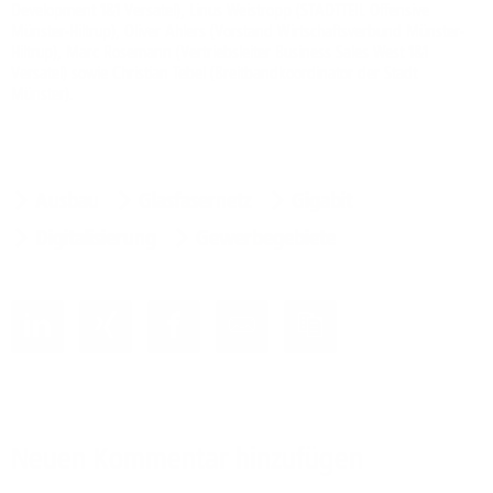
Development 1&1 Versatel), Linus Weistropp (STADTTEIL Offensive
Münster-Hiltrup), Oliver Ahlers (Vorstand Wirtschaftsverbund Münster-
Hiltrup), Marc Rosemann (Vertriebsleiter Business Sales West 1&1
Versatel) sowie Christian Tebel (Breitbandkoordinator der Stadt
Münster).
Ausbau
Glasfasernetz
Gigabit
Digitalisierung
Gewerbegebiete
Neuen Kommentar hinzufügen