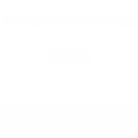
Sicherheitsabfrage
Bitte geben Sie die Zeichenfolge „Glasfaser“ in dieses Feld ein.
Immobilie