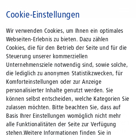
Direkt
zum
Cookie-Einstellungen
Inhalt
Suchbegriff
News-Blog
Wir verwenden Cookies, um Ihnen ein optimales
Die Versatel-Glasfaserkampagne: Erfolg braucht Geschwindigkeit
Webseiten-Erlebnis zu bieten. Dazu zählen
Cookies, die für den Betrieb der Seite und für die
Steuerung unserer kommerziellen
07.10.2014
von Klaus Kremer
Unternehmensziele notwendig sind, sowie solche,
Die Versatel-Glasfaserkampagne: Erfolg
die lediglich zu anonymen Statistikzwecken, für
braucht Geschwindigkeit
Komforteinstellungen oder zur Anzeige
personalisierter Inhalte genutzt werden. Sie
können selbst entscheiden, welche Kategorien Sie
Steigende Datenvolumen, IT-Outsourcing in
zulassen möchten. Bitte beachten Sie, dass auf
Rechenzentren, mobile und verteilte Arbeitsplätze,
Basis Ihrer Einstellungen womöglich nicht mehr
Vernetzung zwischen Standorten und zu Zulieferern
alle Funktionalitäten der Seite zur Verfügung
oder Partnern, aber auch zukünftige cloudbasierte
stehen.
Weitere Informationen finden Sie in