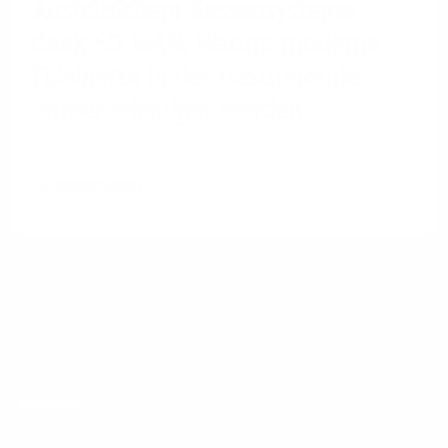
Ausfallsichere Kassensysteme
dank SD-WAN: Warum moderne
Filialnetze in der Gastronomie
immer wichtiger werden
Weiterlesen
Footer
Produkte
Menu