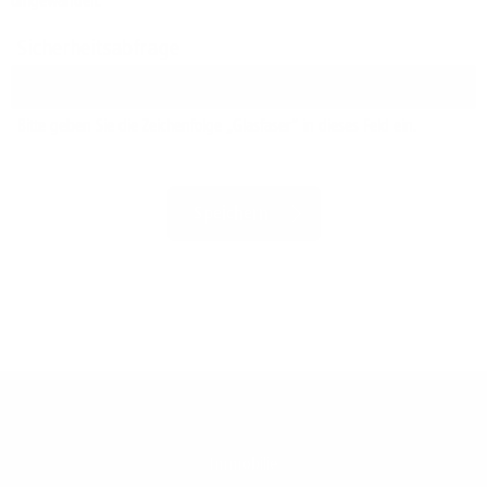
umgewandelt.
Sicherheitsabfrage
Bitte geben Sie die Zeichenfolge „Glasfaser“ in dieses Feld ein.
Immobilie