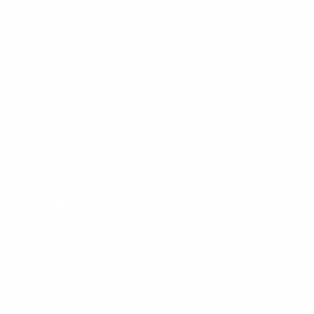
Services
Hilfe & Kontakt
Unternehmen
Presse
Karriere
Carrier / Wholesale
Vertriebspartner
Privatkunden