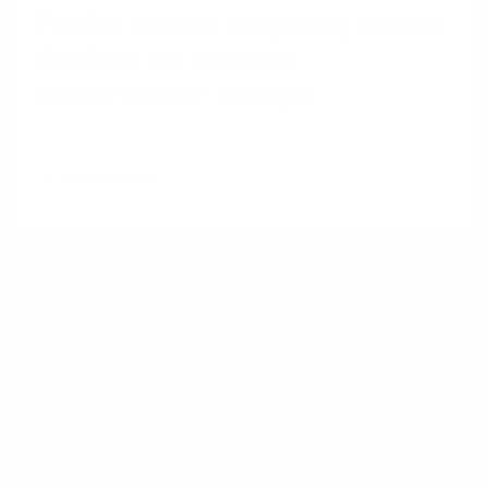
Flexibel planen, langfristig nutzen:
Glasfaser im Gebäude
zukunftssicher verlegen
Weiterlesen
1&1 SD-WAN