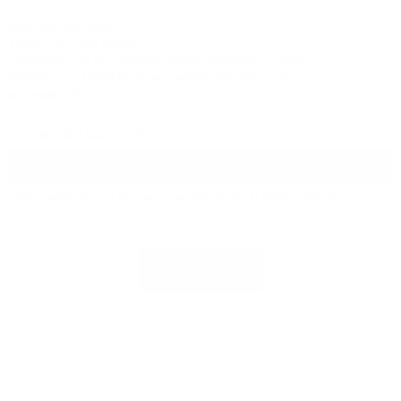
Hilfe zum Textformat
Keine HTML-Tags erlaubt.
Zeilenumbrüche und Absätze werden automatisch erzeugt.
Website- und E-Mail-Adressen werden automatisch in Links
umgewandelt.
Sicherheitsabfrage
Bitte geben Sie die Zeichenfolge „Glasfaser“ in dieses Feld ein.