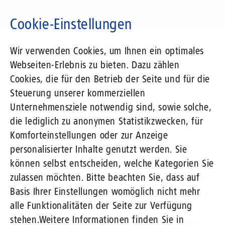
Direkt
zum
Cookie-Einstellungen
Inhalt
Suchbegriff
News-Blog
Versatel treibt Glasfaserausbau bundesweit voran
Wir verwenden Cookies, um Ihnen ein optimales
Webseiten-Erlebnis zu bieten. Dazu zählen
Cookies, die für den Betrieb der Seite und für die
11.02.2016
von Ronny Juch
Steuerung unserer kommerziellen
Unternehmensziele notwendig sind, sowie solche,
Versatel treibt Glasfaserausbau
die lediglich zu anonymen Statistikzwecken, für
bundesweit voran
Komforteinstellungen oder zur Anzeige
personalisierter Inhalte genutzt werden. Sie
können selbst entscheiden, welche Kategorien Sie
Seit 2015 erschließt Versatel systematisch
zulassen möchten. Bitte beachten Sie, dass auf
Gewerbegebiete im gesamten Bundesgebiet leistet
Basis Ihrer Einstellungen womöglich nicht mehr
so einen wichtigen Beitrag zum flächendeckenden
alle Funktionalitäten der Seite zur Verfügung
Glasfaserausbau für den deutschen Mittelstand. In
stehen.
Weitere Informationen finden Sie in
verschiedenen Städten sollen 2016 Gewerbegebiete