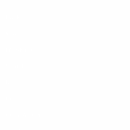
Footer
Produkte
Menu
Services
Hilfe & Kontakt
Unternehmen
Presse
Karriere
Carrier / Wholesale