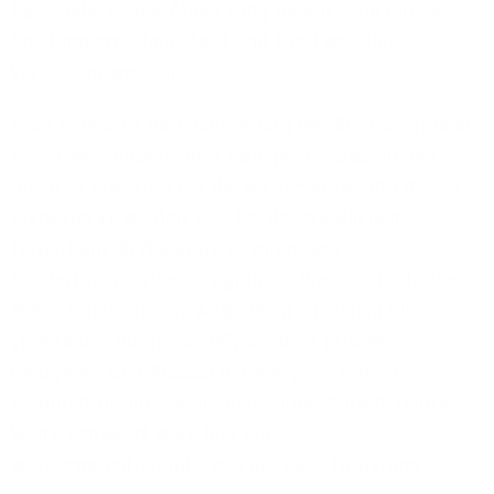
flächendeckende Abdeckung geben. Eine digitale
Spaltung zwischen Stadt und Land soll dabei
vermieden werden.
Erste Entwürfe zur Finanzierung der Breitbandpläne
sehen Medienberichten zufolge vor, dass neben
privaten Investitionen die Bundesförderung massiv
aufgestockt werden soll. Bei der staatlichen
Förderbank KfW könnte es ein neues
Sonderfinanzierungsprogramm „Premiumförderung
Netzausbau“ geben. Angedacht ist zudem ein
„Breitband-Bürgerfonds“, bei dem private
Geldgeber den Ausbau mit entsprechenden
Renditen für ihre Geldanlage unterstützen könnten.
Wünschenswert wäre hier ein
wettbewerbsfreundlicher Fokus der Förderung.