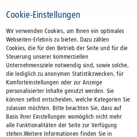
Direkt
zum
Cookie-Einstellungen
Inhalt
Suchbegriff
News-Blog
Experten sehen den Staat in der Pflicht
Wir verwenden Cookies, um Ihnen ein optimales
Webseiten-Erlebnis zu bieten. Dazu zählen
Cookies, die für den Betrieb der Seite und für die
12.11.2013
von Marco Goymann
Steuerung unserer kommerziellen
Unternehmensziele notwendig sind, sowie solche,
Experten sehen den Staat in der Pflicht
die lediglich zu anonymen Statistikzwecken, für
Komforteinstellungen oder zur Anzeige
Das klare Fazit der kürzlich in Berlin vorgestellten
personalisierter Inhalte genutzt werden. Sie
Studie: Die befragten Experten sehen den Staat im
können selbst entscheiden, welche Kategorien Sie
Bereich Netzpolitik und hier insbesondere beim
zulassen möchten. Bitte beachten Sie, dass auf
Breitbandausbau, bei der Stärkung digitaler
Basis Ihrer Einstellungen womöglich nicht mehr
Kompetenzen der Bürger sowie beim Datenschutz
alle Funktionalitäten der Seite zur Verfügung
und der IT-Sicherheit in der Pflicht. Um bundesweit
stehen.
Weitere Informationen finden Sie in