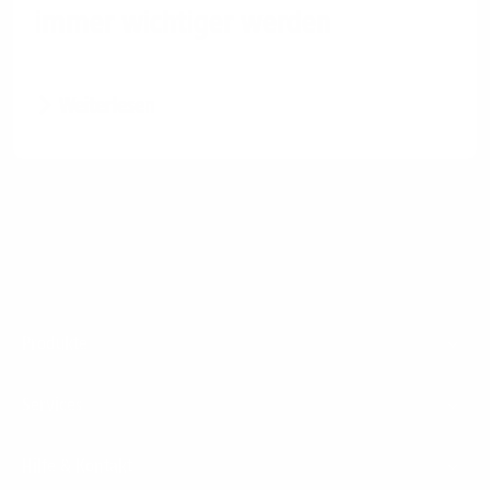
immer wichtiger werden
Weiterlesen
Footer
Produkte
Menu
Services
Hilfe & Kontakt