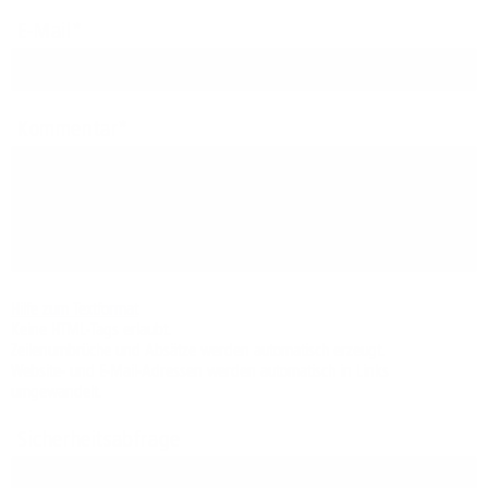
E-Mail
Kommentar
Hilfe zum Textformat
Keine HTML-Tags erlaubt.
Zeilenumbrüche und Absätze werden automatisch erzeugt.
Website- und E-Mail-Adressen werden automatisch in Links
umgewandelt.
Sicherheitsabfrage