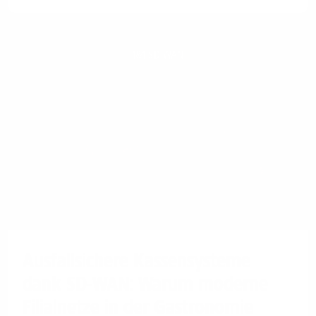
1&1 SD-WAN
Ausfallsichere Kassensysteme
dank SD-WAN: Warum moderne
Filialnetze in der Gastronomie