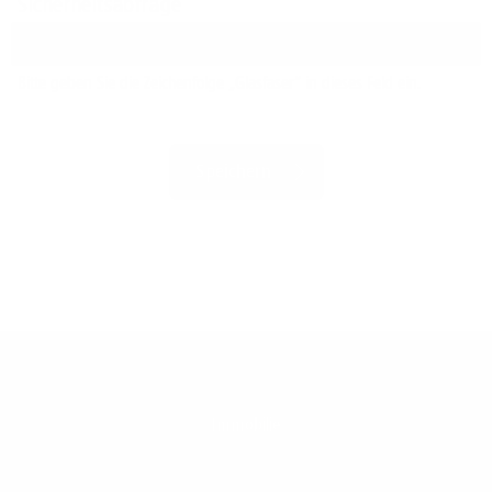
Sicherheitsabfrage
Bitte geben Sie die Zeichenfolge „Glasfaser“ in dieses Feld ein.
Immobilie