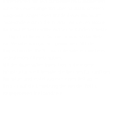
Unternehmen hat sein bundesweites Glasfasernetz
auf eine Gesamtlänge von über 52.000 Kilometern
ausgebaut. Angetrieben wurde dieses Wachstum
insbesondere durch die in 2012 realisierten Mobile
Backhaul-Projekte sowie zahlreiche Kundenprojekte
im High-End-Bereich. Darüber hinaus ist das Netz
von Versatel anorganisch gewachsen. Mit der
Akquisition der KielNET kann Versatel ein weiteres
bedeutendes Citynetz nutzen.
Mit der dauerhaften Investition in die eigene
Infrastruktur stellt Versatel die Weichen für künftiges
Wachstum und leistet zugleich einen Beitrag im
Hinblick auf die Umsetzung der von der Politik
vorgegebenen Breitbandziele.