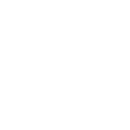
dank SD-WAN: Warum moderne
Filialnetze in der Gastronomie
immer wichtiger werden
Weiterlesen
Footer
Produkte
Menu
Services