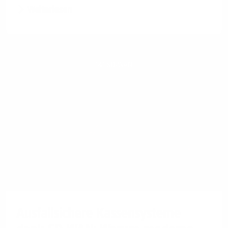
Weiterlesen
1&1 SD-WAN
Ausfallsichere Kassensysteme