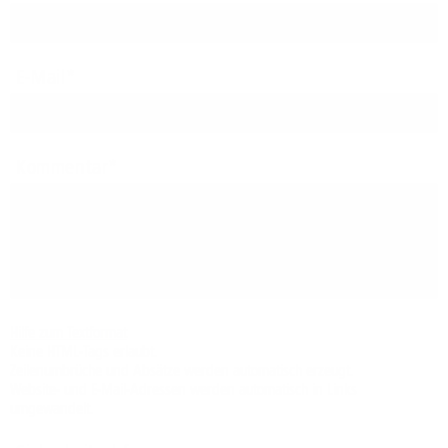
E-Mail
Kommentar
Hilfe zum Textformat
Keine HTML-Tags erlaubt.
Zeilenumbrüche und Absätze werden automatisch erzeugt.
Website- und E-Mail-Adressen werden automatisch in Links
umgewandelt.