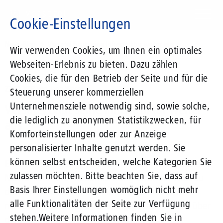
Direkt
zum
Cookie-Einstellungen
Inhalt
Suchbegriff
News-Blog
Versatel baut seine Infrastruktur weiter aus
Wir verwenden Cookies, um Ihnen ein optimales
Webseiten-Erlebnis zu bieten. Dazu zählen
Cookies, die für den Betrieb der Seite und für die
22.04.2013
von Jana Wessel
Steuerung unserer kommerziellen
Unternehmensziele notwendig sind, sowie solche,
Versatel baut seine Infrastruktur weiter
die lediglich zu anonymen Statistikzwecken, für
aus
Komforteinstellungen oder zur Anzeige
personalisierter Inhalte genutzt werden. Sie
können selbst entscheiden, welche Kategorien Sie
Energieversorgung, Straßenbau oder Öffentlicher
zulassen möchten. Bitte beachten Sie, dass auf
Nahverkehr: Die Modernisierung bzw. der Ausbau
Basis Ihrer Einstellungen womöglich nicht mehr
der öffentlichen Infrastrukturen wird in den
alle Funktionalitäten der Seite zur Verfügung
nächsten Jahren an Bedeutung gewinnen und über
stehen.
Weitere Informationen finden Sie in
die Frage mitentscheiden, ob der